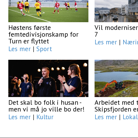
Høstens første
Vil moderniser
femtedivisjonskamp for
7
Turn er flyttet
Les mer
|
Næri
Les mer
|
Sport
Det skal bo folk i husan -
Arbeidet med t
men vi må jo ville bo der!
Skipsfjorden e
Les mer
|
Kultur
Les mer
|
Lokal