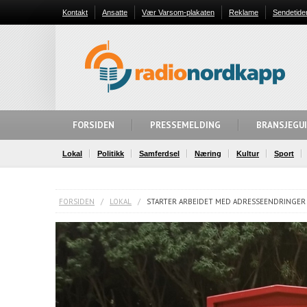
Kontakt
Ansatte
Vær Varsom-plakaten
Reklame
Sendetide
FORSIDEN
PRESSEMELDING
BRANSJEGU
Lokal
Politikk
Samferdsel
Næring
Kultur
Sport
FORSIDEN
/
LOKAL
/
STARTER ARBEIDET MED ADRESSEENDRINGER