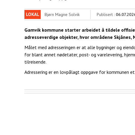
LOKAL
Bjørn Magne Solvik
Publisert :
06.07.202
Gamvik kommune starter arbeidet å tildele offisiel
adresseverdige objekter, hvor områdene Skjånes, N
Målet med adresseringen er at alle bygninger og eiend
for blant annet nødetater, post- og varelevering, hj
tilreisende.
Adressering er en lovpålagt oppgave for kommunen ett