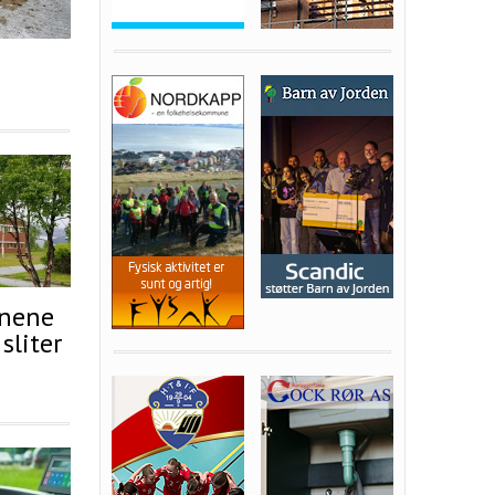
unene
sliter