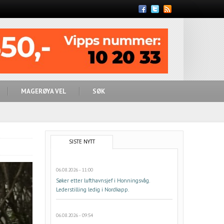
Feed
MAGERØYA VEL
SØK
SISTE NYTT
06.08.2026 - 11:00
Søker etter lufthavnsjef i Honningsvåg.
Lederstilling ledig i Nordkapp.
06.08.2026 - 09:54