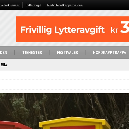
r & frekvenser
Lytteravgift
Radio Nordkapps historie
IDEN
TJENESTER
FESTIVALER
NORDKAPPTRAPPA
Riks