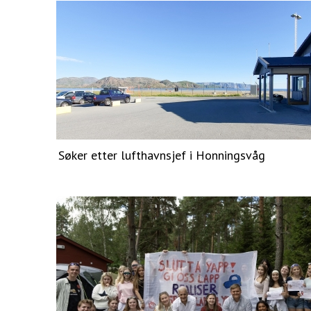
Søker etter lufthavnsjef i Honningsvåg