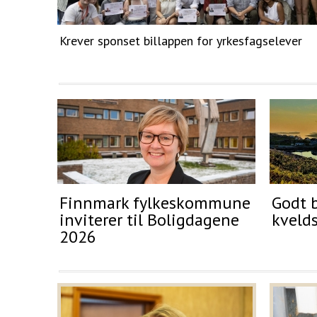
Krever sponset billappen for yrkesfagselever
Finnmark fylkeskommune
Godt b
inviterer til Boligdagene
kveld
2026