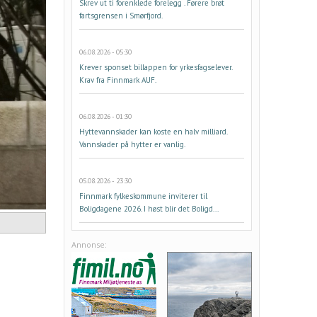
Skrev ut ti forenklede forelegg . Førere brøt
fartsgrensen i Smørfjord.
06.08.2026 - 05:30
Krever sponset billappen for yrkesfagselever.
Krav fra Finnmark AUF.
06.08.2026 - 01:30
Hyttevannskader kan koste en halv milliard.
Vannskader på hytter er vanlig.
05.08.2026 - 23:30
Finnmark fylkeskommune inviterer til
Boligdagene 2026. I høst blir det Boligd...
Annonse: