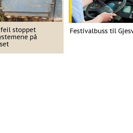
feil stoppet
Festivalbuss til Gje
ystemene på
set