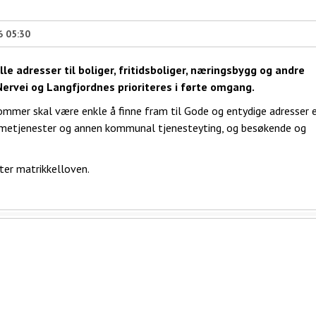
6 05:30
le adresser til boliger, fritidsboliger, næringsbygg og andre
ervei og Langfjordnes prioriteres i førte omgang.
ommer skal være enkle å finne fram til Gode og entydige adresser e
emmetjenester og annen kommunal tjenesteyting, og besøkende og
er matrikkelloven.