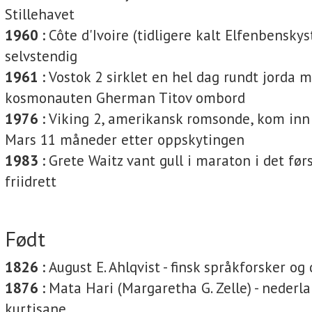
Stillehavet
1960 :
Côte d'Ivoire (tidligere kalt Elfenbenskys
selvstendig
1961 :
Vostok 2 sirklet en hel dag rundt jorda 
kosmonauten Gherman Titov ombord
1976 :
Viking 2, amerikansk rom­sonde, kom inn
Mars 11 måneder etter oppskytingen
1983 :
Grete Waitz vant gull i maraton i det før
friidrett
Født
1826 :
August E. Ahlqvist
-
finsk språkforsker og 
1876 :
Mata Hari (Margaretha G. Zelle)
-
nederla
kurtisane