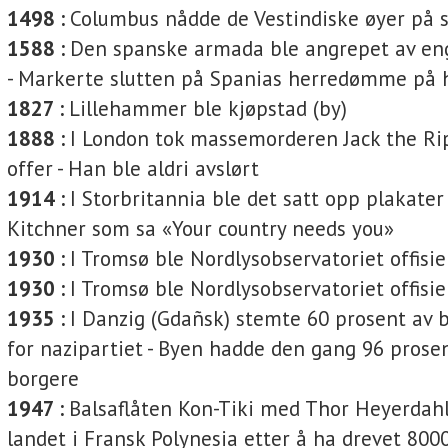
1498 :
Columbus nådde de Vest­indiske øyer på s
1588 :
Den spanske armada ble angrepet av e
- Markerte slutten på Spanias herredømme på 
1827 :
Lillehammer ble kjøpstad (by)
1888 :
I London tok massemor­deren Jack the Rip
offer - Han ble aldri avslørt
1914 :
I Storbritannia ble det satt opp plakater
Kitchner som sa «Your country needs you»
1930 :
I Tromsø ble Nordlysobser­vatoriet offisie
1930 :
I Tromsø ble Nordlysobser­vatoriet offisie
1935 :
I Danzig (Gdañsk) stemte 60 prosent av 
for nazipartiet - Byen hadde den gang 96 prose
borgere
1947 :
Balsaflåten Kon-Tiki med Thor Heyerda
lan­det i Fransk Polynesia etter å ha drevet 80