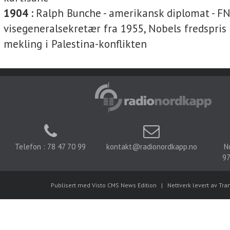
1904 :
Ralph Bunche
-
amerikansk diplomat - F
visegeneralsekretær fra 1955, Nobels fredspris
mekling i Palestina-konflikten
Telefon : 78 47 70 99
kontakt@radionordkapp.no
N
97
Publisert med Visto CMS News Edition
|
Nettverk levert av Tra