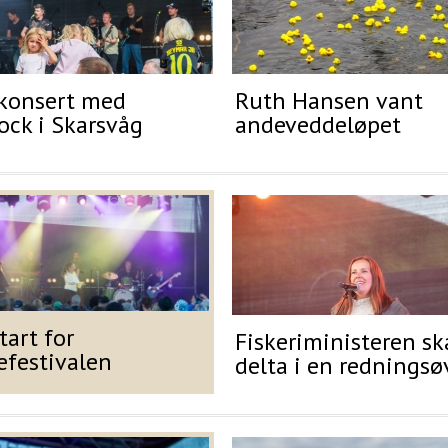
konsert med
Ruth Hansen vant
ock i Skarsvåg
andeveddeløpet
tart for
Fiskeriministeren sk
efestivalen
delta i en redningsø