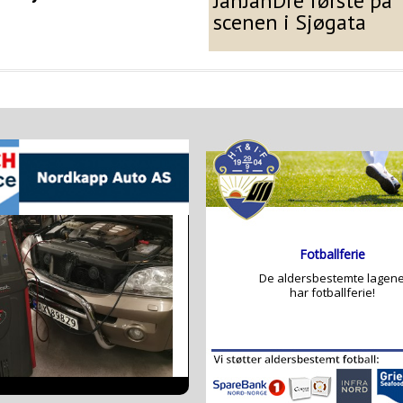
JånJanDre første på
scenen i Sjøgata
p Auto er på Facebook
ak Finnmark er på Facebook
p Autos hjemmesider