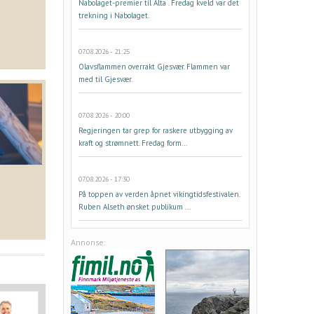
Nabolaget-premier til Alta . Fredag kveld var det
trekning i Nabolaget.
07.08.2026 - 21:25
Olavsflammen overrakt Gjesvær. Flammen var
med til Gjesvær.
07.08.2026 - 20:00
Regjeringen tar grep for raskere utbygging av
kraft og strømnett. Fredag form...
07.08.2026 - 17:30
På toppen av verden åpnet vikingtidsfestivalen.
Ruben Alseth ønsket publikum ...
Annonse: