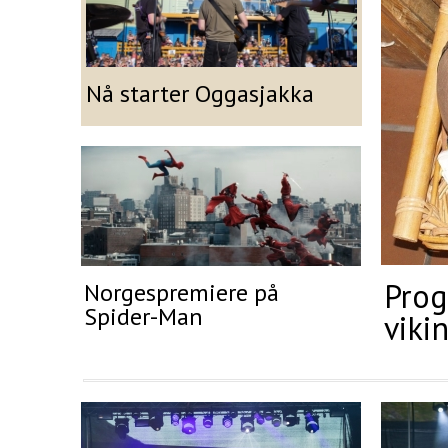
Nå starter Oggasjakka
Prog
Norgespremiere på
Spider-Man
viki