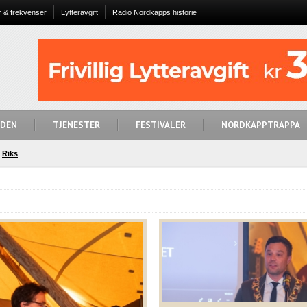
r & frekvenser
Lytteravgift
Radio Nordkapps historie
IDEN
TJENESTER
FESTIVALER
NORDKAPPTRAPPA
Riks