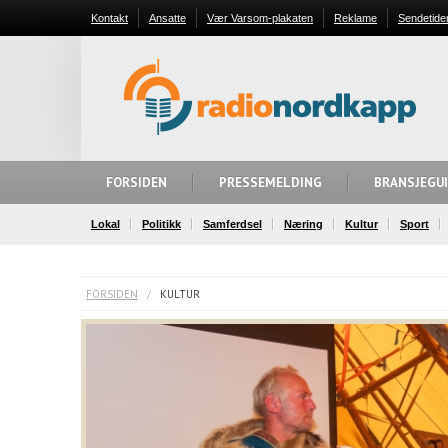
Kontakt
Ansatte
Vær Varsom-plakaten
Reklame
Sendetide
FORSIDEN
PRESSEMELDING
BRANSJEGU
Lokal
Politikk
Samferdsel
Næring
Kultur
Sport
FORSIDEN
/
KULTUR