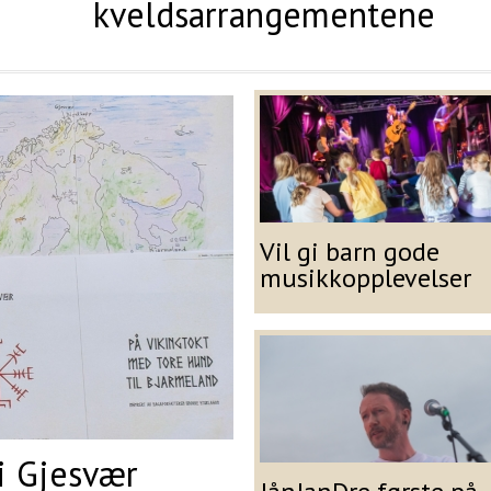
kveldsarrangementene
Vil gi barn gode
musikkopplevelser
akt med oss!
 i Gjesvær