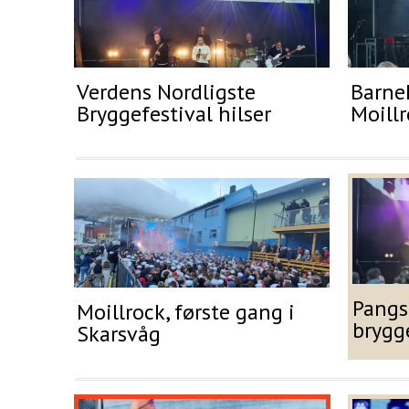
Verdens Nordligste
Barne
Bryggefestival hilser
Moillr
Pangs
Moillrock, første gang i
brygg
Skarsvåg
Prøv vår salat fra salatbaren!