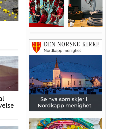
al
velse