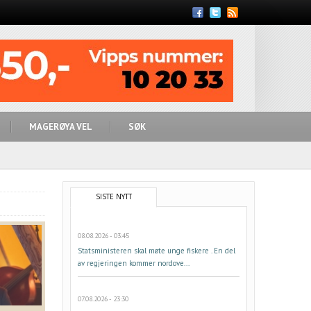
Feed
MAGERØYA VEL
SØK
SISTE NYTT
08.08.2026 - 03:45
Statsministeren skal møte unge fiskere . En del
av regjeringen kommer nordove...
07.08.2026 - 23:30