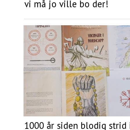
vi må jo ville bo der!
Joker - Den gode naboen
Ta kont
1000 år siden blodig strid