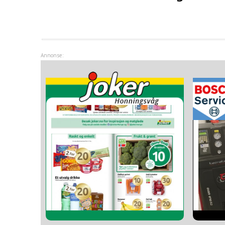
Annonse:
Nordkap
Bilmott
Nordkap