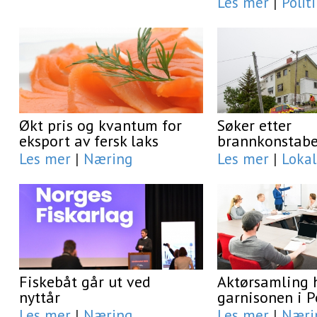
Les mer
|
Polit
Økt pris og kvantum for
Søker etter
eksport av fersk laks
brannkonstabe
Les mer
|
Næring
Les mer
|
Lokal
Fiskebåt går ut ved
Aktørsamling 
nyttår
garnisonen i 
Les mer
|
Næring
Les mer
|
Næri