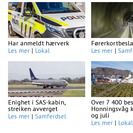
Har anmeldt hærverk
Førerkortbesl
Les mer
|
Lokal
Les mer
|
Samf
Enighet i SAS-kabin,
Over 7 400 be
streiken avverget
Honningsvåg ki
og juli
Les mer
|
Samferdsel
Les mer
|
Lokal