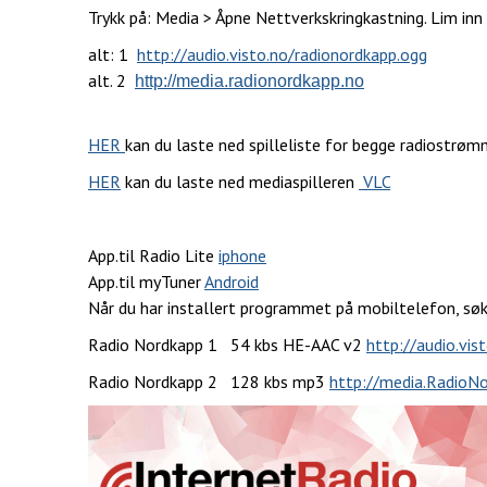
Trykk på: Media > Åpne Nettverkskringkastning. Lim inn
alt: 1
http://audio.visto.no/radionordkapp.ogg
alt. 2
http://media.radionordkapp.no
HER
kan du laste ned spilleliste for begge radiostrøm
HER
kan du laste ned mediaspilleren
VLC
App.til Radio Lite
iphone
App.til myTuner
Android
Når du har installert programmet på mobiltelefon, søk
Radio Nordkapp 1 54 kbs HE-AAC v2
http://audio.vis
Radio Nordkapp 2 128 kbs mp3
http://media.RadioN