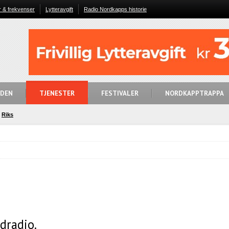
r & frekvenser
Lytteravgift
Radio Nordkapps historie
IDEN
TJENESTER
FESTIVALER
NORDKAPPTRAPPA
Riks
dradio.