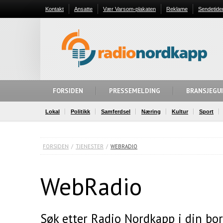
Kontakt
Ansatte
Vær Varsom-plakaten
Reklame
Sendetide
FORSIDEN
PRESSEMELDING
BRANSJEGU
Lokal
Politikk
Samferdsel
Næring
Kultur
Sport
FORSIDEN
/
TJENESTER
/
WEBRADIO
WebRadio
Søk etter Radio Nordkapp i din bor