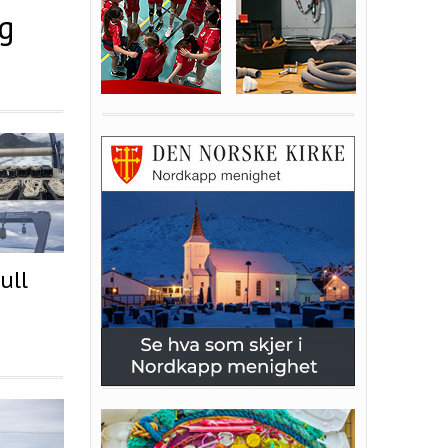
og
ull