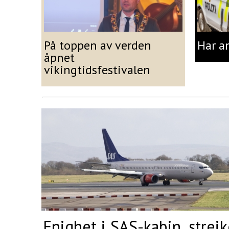
På toppen av verden
Har a
åpnet
vikingtidsfestivalen
Enighet i SAS-kabin, strei