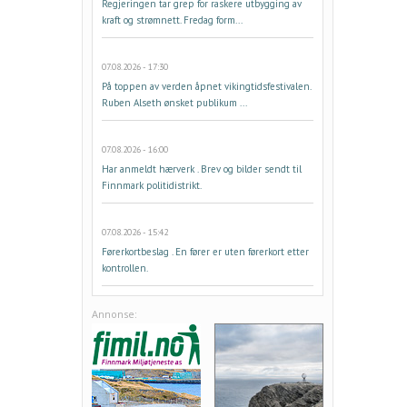
Regjeringen tar grep for raskere utbygging av
kraft og strømnett. Fredag form...
07.08.2026 - 17:30
På toppen av verden åpnet vikingtidsfestivalen.
Ruben Alseth ønsket publikum ...
07.08.2026 - 16:00
Har anmeldt hærverk . Brev og bilder sendt til
Finnmark politidistrikt.
07.08.2026 - 15:42
Førerkortbeslag . En fører er uten førerkort etter
kontrollen.
Annonse: