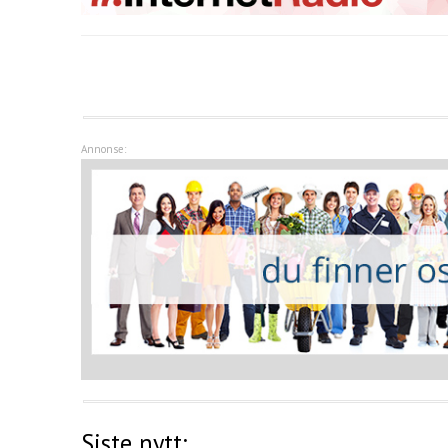
google.com, pub-6760200479898184, DIRECT, f08c
Annonse:
Siste nytt: