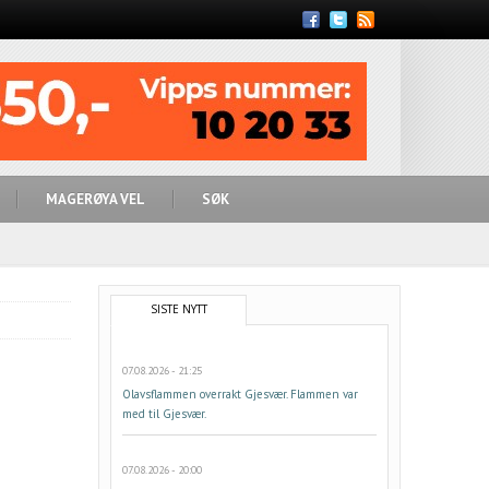
Feed
MAGERØYA VEL
SØK
SISTE NYTT
07.08.2026 - 21:25
Olavsflammen overrakt Gjesvær. Flammen var
med til Gjesvær.
07.08.2026 - 20:00