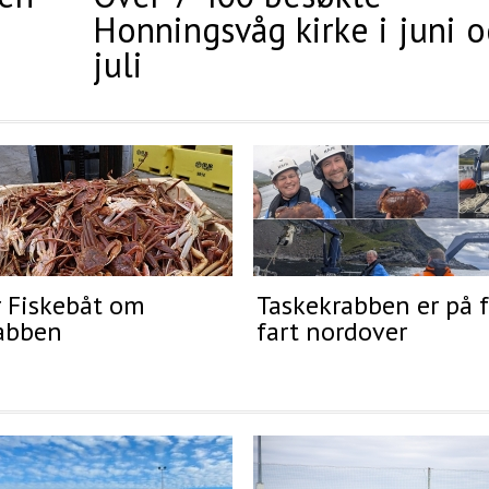
Honningsvåg kirke i juni 
juli
r Fiskebåt om
Taskekrabben er på f
abben
fart nordover