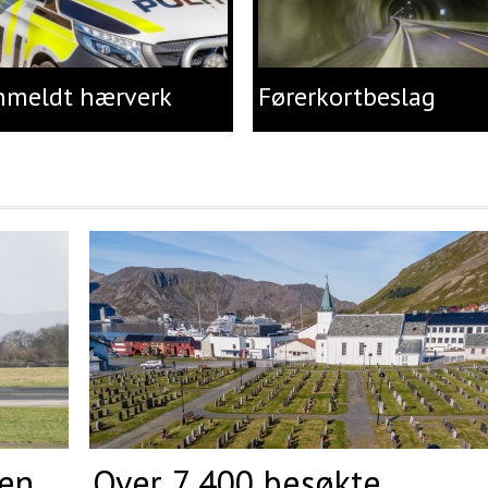
nmeldt hærverk
Førerkortbeslag
ken
Over 7 400 besøkte