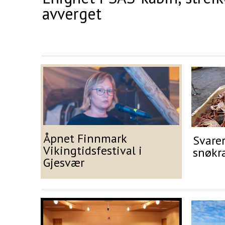
avverget
Åpnet Finnmark
Svare
Vikingtidsfestival i
snøkr
Gjesvær