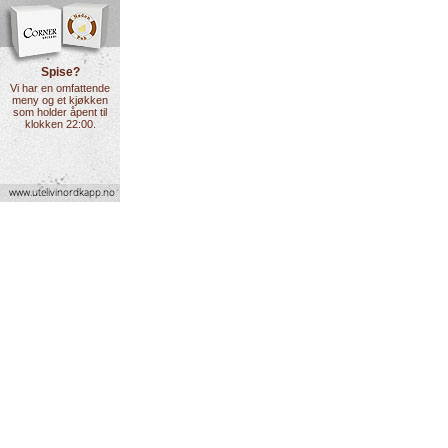
Spise?
Vi har en omfattende
meny og et kjøkken
som holder åpent til
klokken 22:00.