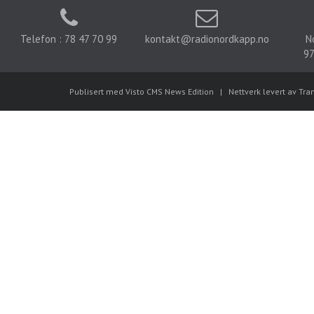
Telefon : 78 47 70 99
kontakt@radionordkapp.no
N
97
Publisert med Visto CMS News Edition
|
Nettverk levert av Tra