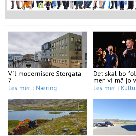
Vil modernisere Storgata
Det skal bo fol
7
men vi må jo v
Les mer
|
Næring
Les mer
|
Kultu