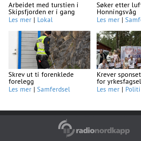
Arbeidet med turstien i
Søker etter luf
Skipsfjorden er i gang
Honningsvåg
Les mer
|
Lokal
Les mer
|
Samf
Skrev ut ti forenklede
Krever sponset
forelegg
for yrkesfagse
Les mer
|
Samferdsel
Les mer
|
Polit