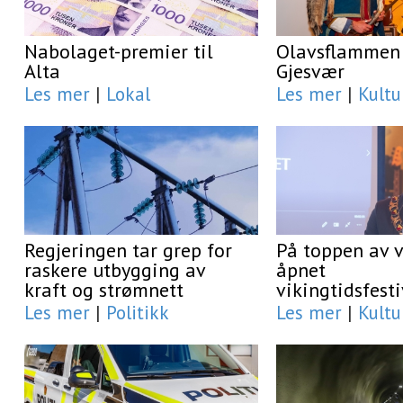
Nabolaget-premier til
Olavsflammen 
Alta
Gjesvær
Les mer
|
Lokal
Les mer
|
Kultu
Regjeringen tar grep for
På toppen av 
raskere utbygging av
åpnet
kraft og strømnett
vikingtidsfest
Les mer
|
Politikk
Les mer
|
Kultu