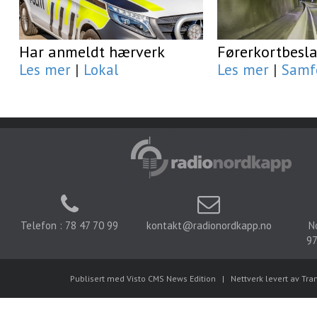
Har anmeldt hærverk
Førerkortbesl
Les mer
|
Lokal
Les mer
|
Samf
Telefon : 78 47 70 99
kontakt@radionordkapp.no
N
97
Publisert med Visto CMS News Edition
|
Nettverk levert av Tra