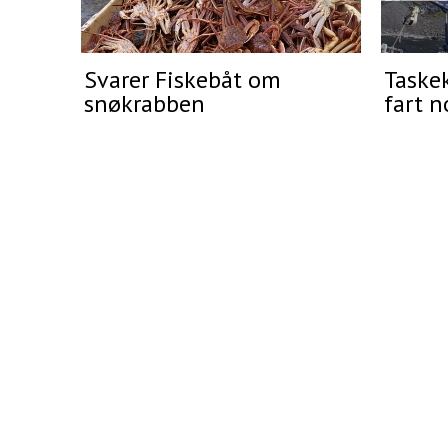
Svarer Fiskebåt om
Taskek
snøkrabben
fart n