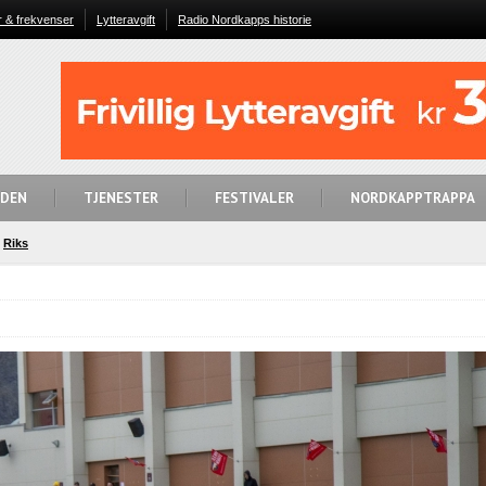
r & frekvenser
Lytteravgift
Radio Nordkapps historie
IDEN
TJENESTER
FESTIVALER
NORDKAPPTRAPPA
Riks