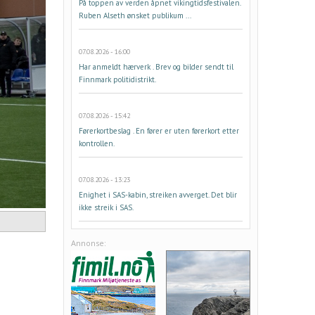
På toppen av verden åpnet vikingtidsfestivalen.
Ruben Alseth ønsket publikum ...
07.08.2026 - 16:00
Har anmeldt hærverk . Brev og bilder sendt til
Finnmark politidistrikt.
07.08.2026 - 15:42
Førerkortbeslag . En fører er uten førerkort etter
kontrollen.
07.08.2026 - 13:23
Enighet i SAS-kabin, streiken avverget. Det blir
ikke streik i SAS.
Annonse: