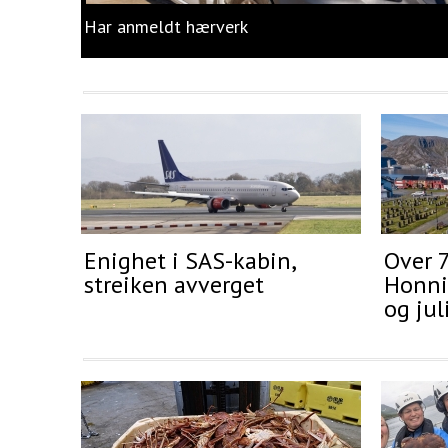
Har anmeldt hærverk
Enighet i SAS-kabin,
Over 
streiken avverget
Honnin
og jul