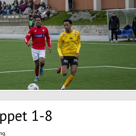
ippet 1-8
ng.