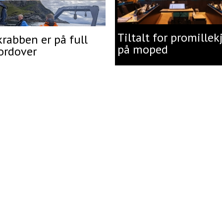
Tiltalt for promillek
rabben er på full
på moped
ordover