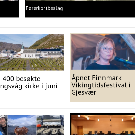
Førerkortbeslag
Åpnet Finnmark
7 400 besøkte
Vikingtidsfestival i
gsvåg kirke i juni
Gjesvær
i