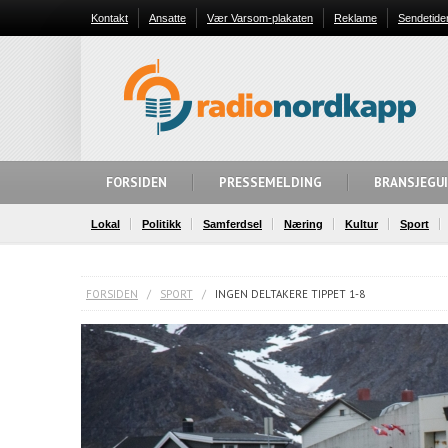
Kontakt
Ansatte
Vær Varsom-plakaten
Reklame
Sendetide
FORSIDEN
PRESSEMELDING
BRANSJEGU
Lokal
Politikk
Samferdsel
Næring
Kultur
Sport
FORSIDEN
/
SPORT
/
INGEN DELTAKERE TIPPET 1-8