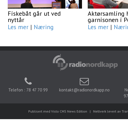
Fiskebåt går ut ved
Aktørsamling 
nyttår
garnisonen i 
Les mer
|
Næring
Les mer
|
Næri
Telefon : 78 47 70 99
kontakt@radionordkapp.no
N
97
Publisert med Visto CMS News Edition
|
Nettverk levert av Tra