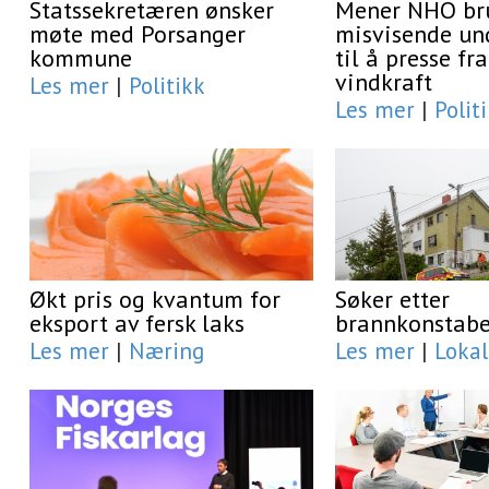
Statssekretæren ønsker
Mener NHO br
møte med Porsanger
misvisende un
kommune
til å presse f
vindkraft
Les mer
|
Politikk
Les mer
|
Polit
Økt pris og kvantum for
Søker etter
eksport av fersk laks
brannkonstabe
Les mer
|
Næring
Les mer
|
Lokal