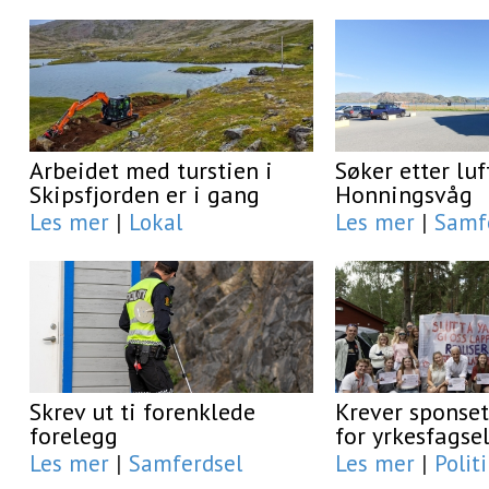
Arbeidet med turstien i
Søker etter luf
Skipsfjorden er i gang
Honningsvåg
Les mer
|
Lokal
Les mer
|
Samf
Skrev ut ti forenklede
Krever sponset
forelegg
for yrkesfagse
Les mer
|
Samferdsel
Les mer
|
Polit