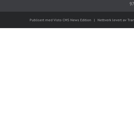
97
Publisert med Visto CMS News Edition
|
Nettverk levert av Tra