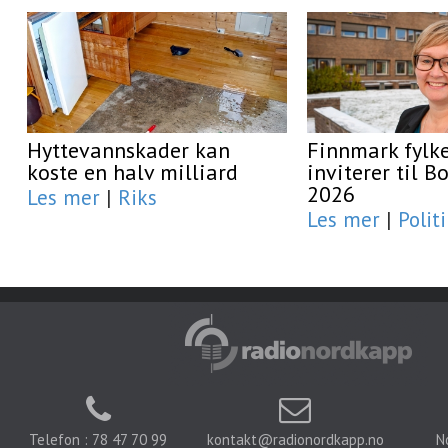
Hyttevannskader kan
Finnmark fyl
koste en halv milliard
inviterer til 
2026
Les mer
|
Riks
Les mer
|
Polit
Telefon : 78 47 70 99
kontakt@radionordkapp.no
N