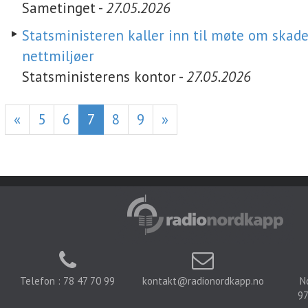
Sametinget -
27.05.2026
Statsministeren kaller inn til møte om skade
nettmiljøer
Statsministerens kontor -
27.05.2026
«
5
6
7
8
9
»
Telefon : 78 47 70 99
kontakt@radionordkapp.no
N
97