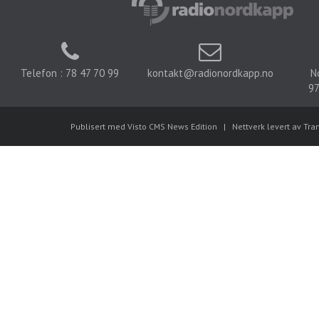
Telefon : 78 47 70 99
kontakt@radionordkapp.no
N
97
Publisert med Visto CMS News Edition
|
Nettverk levert av Tra