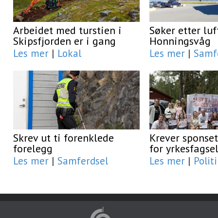
Arbeidet med turstien i
Søker etter luf
Skipsfjorden er i gang
Honningsvåg
Les mer
|
Lokal
Les mer
|
Samf
Skrev ut ti forenklede
Krever sponset
forelegg
for yrkesfagse
Les mer
|
Samferdsel
Les mer
|
Polit