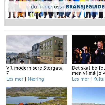
Vil modernisere Storgata
Det skal bo fol
7
men vi må jo v
Les mer
|
Næring
Les mer
|
Kultu