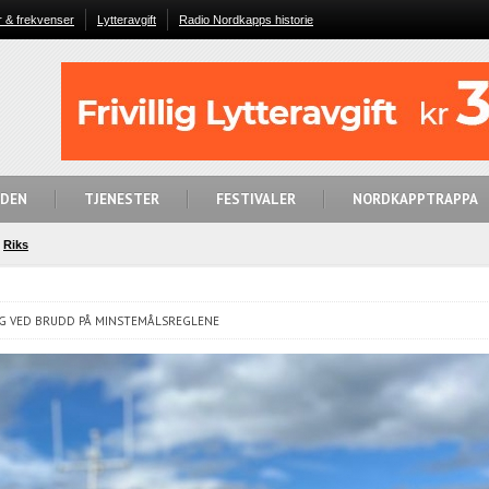
r & frekvenser
Lytteravgift
Radio Nordkapps historie
IDEN
TJENESTER
FESTIVALER
NORDKAPPTRAPPA
Riks
NG VED BRUDD PÅ MINSTEMÅLSREGLENE