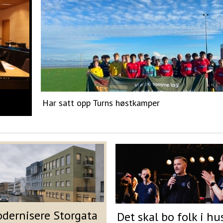
Har satt opp Turns høstkamper
odernisere Storgata
Det skal bo folk i hu