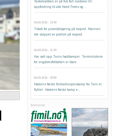
Taskekrabben er på full fart nordover. En
oppfordring til alle Nord-Troms og ...
06.08.2026 - 23:30
Tiltalt for promillekjøring på moped . Mannen
ble stoppet av politiet på moped.
06.08.2026 - 21:30
Har satt opp Turns høstkamper . Terminlistene
for ungdomsfotballen er klare.
06.08.2026 - 20:00
Høstens første femtedivisjonskamp for Turn er
flyttet . Høstens første kamp e...
Annonse:
d