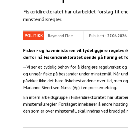
Fiskeridirektoratet har utarbeidet forslag til e
minstemålsregler.
POLITIKK
Raymond Elde
Publisert :
27.06.2026
Fiskeri- og havministeren vil tydeliggjøre regelve
derfor nå Fiskeridirektoratet sende på høring et f
--Vi ser et tydelig behov for å klargjøre regelverket o
og unngår fiske på bestander under minstemål. Når unde
påvirker ikke det bare fiskebestandene over tid, men og
Marianne Sivertsen Næss (Ap) i en pressemelding.
En intern arbeidsgruppe i Fiskeridirektoratet har utarbe
minstemålsregler. Forslaget innebærer å endre høstings
den som er over minstemål, skal inndras ved brudd på r