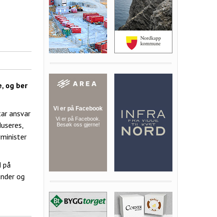
, og ber
tar ansvar
duseres,
vminister
d på
under og