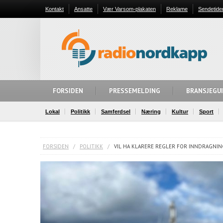
Kontakt
Ansatte
Vær Varsom-plakaten
Reklame
Sendetide
FORSIDEN
PRESSEMELDING
BRANSJEGU
Lokal
Politikk
Samferdsel
Næring
Kultur
Sport
FORSIDEN
/
POLITIKK
/
VIL HA KLARERE REGLER FOR INNDRAGNI