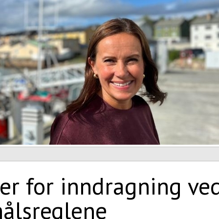
ler for inndragning ve
ålsreglene