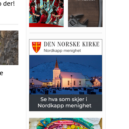
o der!
de