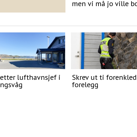
men vi må jo ville b
etter lufthavnsjef i
Skrev ut ti forenkle
ngsvåg
forelegg