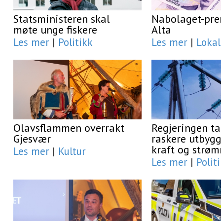
Statsministeren skal
Nabolaget-prem
møte unge fiskere
Alta
Les mer
|
Politikk
Les mer
|
Lokal
Olavsflammen overrakt
Regjeringen ta
Gjesvær
raskere utbygg
kraft og strøm
Les mer
|
Kultur
Les mer
|
Polit