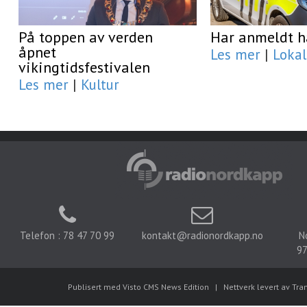
På toppen av verden
Har anmeldt h
åpnet
Les mer
|
Lokal
vikingtidsfestivalen
Les mer
|
Kultur
Telefon : 78 47 70 99
kontakt@radionordkapp.no
N
97
Publisert med Visto CMS News Edition
|
Nettverk levert av Tra