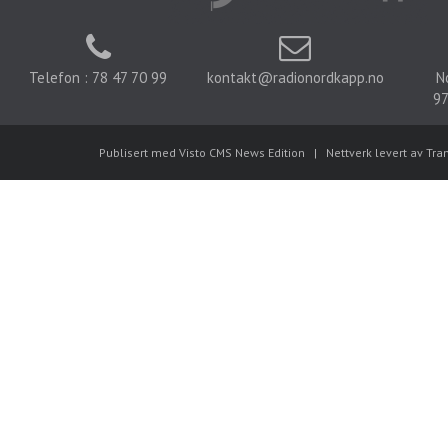
Telefon : 78 47 70 99
kontakt@radionordkapp.no
N
97
Publisert med Visto CMS News Edition
|
Nettverk levert av Tra