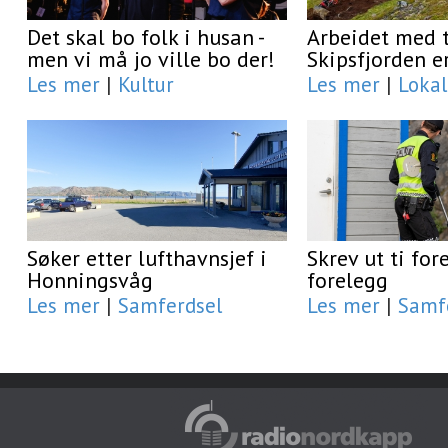
Det skal bo folk i husan -
Arbeidet med t
men vi må jo ville bo der!
Skipsfjorden e
Les mer
|
Kultur
Les mer
|
Lokal
Søker etter lufthavnsjef i
Skrev ut ti fo
Honningsvåg
forelegg
Les mer
|
Samferdsel
Les mer
|
Samf