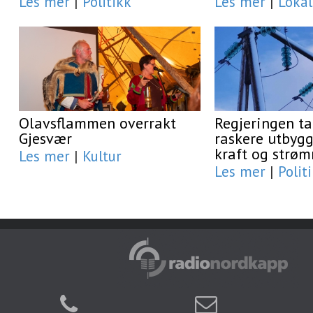
Les mer
|
Politikk
Les mer
|
Lokal
Olavsflammen overrakt
Regjeringen ta
Gjesvær
raskere utbygg
kraft og strøm
Les mer
|
Kultur
Les mer
|
Polit