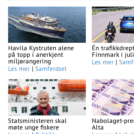
Havila Kystruten alene
Én trafikkdrept
på topp i anerkjent
Finnmark i jul
miljørangering
Les mer
|
Samf
Les mer
|
Samferdsel
Statsministeren skal
Nabolaget-prem
møte unge fiskere
Alta