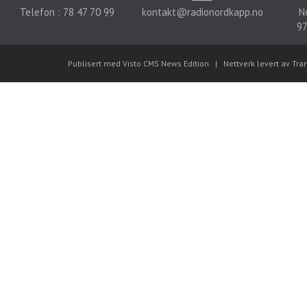
Telefon : 78 47 70 99
kontakt@radionordkapp.no
N
97
Publisert med Visto CMS News Edition
|
Nettverk levert av Tra