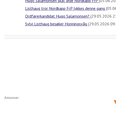
Hugo Salamonsen skal lede Nordkapp FrP
(05.06.20
Listhaug tror Nordkapp FrP lykkes denne gang
(05.0
Ordførerkandidat Hugo Salamonsen?
(29.05.2026 2
Sylvi Listhaug besøker Honningsvåg
(29.05.2026 09
Annonser: