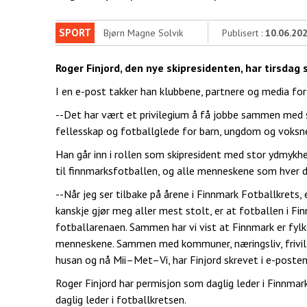
SPORT
Bjørn Magne Solvik
Publisert :
10.06.20
Roger Finjord, den nye skipresidenten, har tirsdag 
I en e-post takker han klubbene, partnere og media f
--Det har vært et privilegium å få jobbe sammen med 
fellesskap og fotballglede for barn, ungdom og voksne
Han går inn i rollen som skipresident med stor ydmykhe
til finnmarksfotballen, og alle menneskene som hver dag
--Når jeg ser tilbake på årene i Finnmark Fotballkrets,
kanskje gjør meg aller mest stolt, er at fotballen i F
fotballarenaen. Sammen har vi vist at Finnmark er f
menneskene. Sammen med kommuner, næringsliv, frivilli
husan og nå Mii–Met–Vi, har Finjord skrevet i e-poste
Roger Finjord har permisjon som daglig leder i Finnma
daglig leder i fotballkretsen.