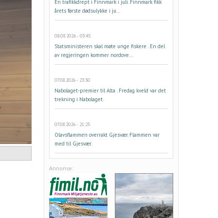
Én trafikkdrept i Finnmark i juli. Finnmark fikk
årets første dødsulykke i ju...
08.08.2026 - 03:45
Statsministeren skal møte unge fiskere . En del
av regjeringen kommer nordove...
07.08.2026 - 23:30
Nabolaget-premier til Alta . Fredag kveld var det
trekning i Nabolaget.
07.08.2026 - 21:25
Olavsflammen overrakt Gjesvær. Flammen var
med til Gjesvær.
Annonse:
n