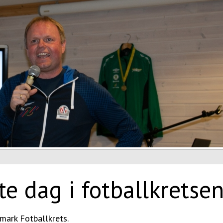
ste dag i fotballkretse
mark Fotballkrets.