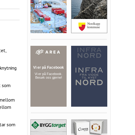
et,
lknytning
et som
 mellom
mellom
rtar som