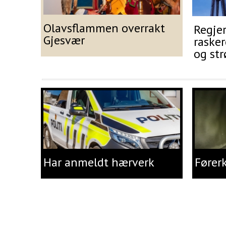
Olavsflammen overrakt
Regjer
Gjesvær
rasker
og st
Har anmeldt hærverk
Fører