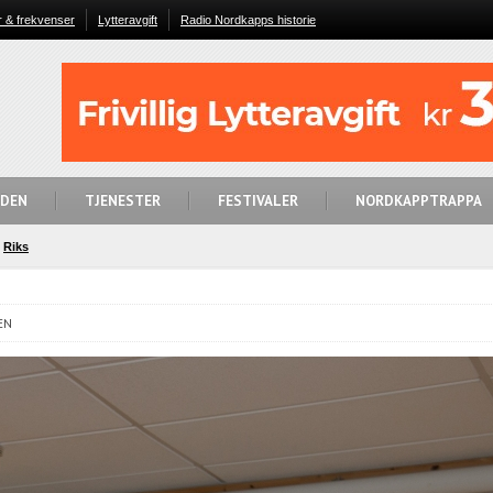
r & frekvenser
Lytteravgift
Radio Nordkapps historie
IDEN
TJENESTER
FESTIVALER
NORDKAPPTRAPPA
Riks
EN