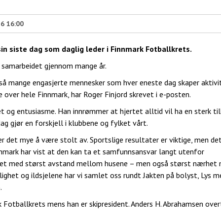
26 16:00
sin siste dag som daglig leder i Finnmark Fotballkrets.
or samarbeidet gjennom mange år.
så mange engasjerte mennesker som hver eneste dag skaper aktivit
 over hele Finnmark, har Roger Finjord skrevet i e-posten.
t og entusiasme. Han innrømmer at hjertet alltid vil ha en sterk ti
 gjør en forskjell i klubbene og fylket vårt.
 er det mye å være stolt av. Sportslige resultater er viktige, men d
innmark har vist at den kan ta et samfunnsansvar langt utenfor
ylket med størst avstand mellom husene – men også størst nærhet
ghet og ildsjelene har vi samlet oss rundt Jakten på bolyst, Lys 
n.
rk Fotballkrets mens han er skipresident. Anders H. Abrahamsen ove