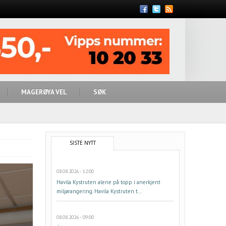
Feed
MAGERØYA VEL
SØK
SISTE NYTT
08.08.2026 - 12:00
Havila Kystruten alene på topp i anerkjent
miljørangering. Havila Kystruten t...
08.08.2026 - 09:00