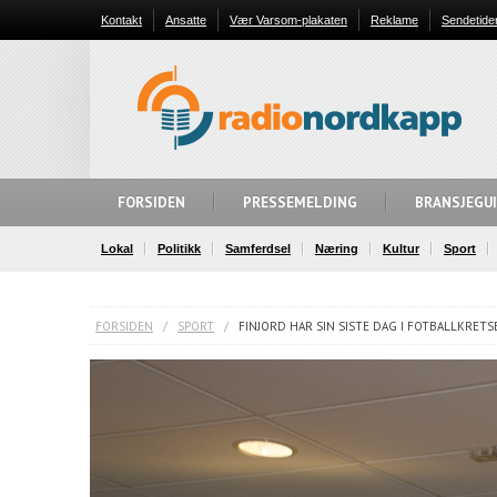
Kontakt
Ansatte
Vær Varsom-plakaten
Reklame
Sendetide
FORSIDEN
PRESSEMELDING
BRANSJEGU
Lokal
Politikk
Samferdsel
Næring
Kultur
Sport
FORSIDEN
/
SPORT
/
FINJORD HAR SIN SISTE DAG I FOTBALLKRETS