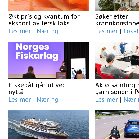
Økt pris og kvantum for
Søker etter
eksport av fersk laks
krannkonstabe
Les mer
|
Næring
Les mer
|
Lokal
Fiskebåt går ut ved
Aktørsamling 
nyttår
garnisonen i 
Les mer
|
Næring
Les mer
|
Næri