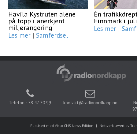
Havila Kystruten alene
Én trafikkdrept
på topp i anerkjent
Finnmark i jul
miljørangering
Les mer
|
Samf
Les mer
|
Samferdsel
Telefon : 78 47 70 99
kontakt@radionordkapp.no
N
97
Publisert med Visto CMS News Edition
|
Nettverk levert av Tra