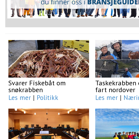
Svarer Fiskebåt om
Taskekrabben e
snøkrabben
fart nordover
Les mer
|
Politikk
Les mer
|
Næri