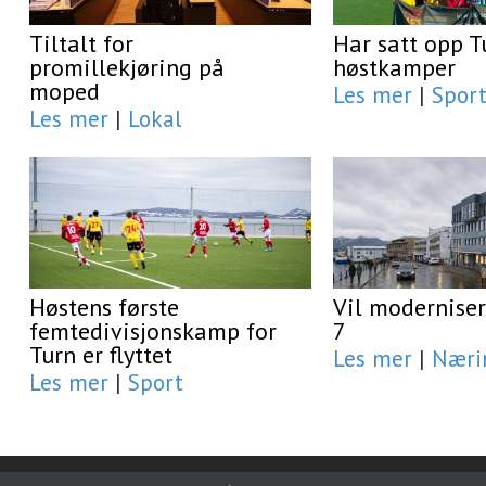
Tiltalt for
Har satt opp T
promillekjøring på
høstkamper
moped
Les mer
|
Spor
Les mer
|
Lokal
Høstens første
Vil moderniser
femtedivisjonskamp for
7
Turn er flyttet
Les mer
|
Næri
Les mer
|
Sport