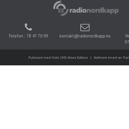
Telefon : 78 47 70 99
kontakt@radionordkapp.no
N
97
Publisert med Visto CMS News Edition
|
Nettverk levert av Tra