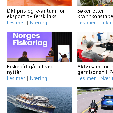
Økt pris og kvantum for
Søker etter
eksport av fersk laks
krannkonstabe
Les mer
|
Næring
Les mer
|
Lokal
Fiskebåt går ut ved
Aktørsamling 
nyttår
garnisonen i 
Les mer
|
Næring
Les mer
|
Næri