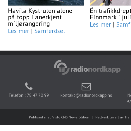
Havila Kystruten alene
Én trafikkdrept
på topp i anerkjent
Finnmark i jul
miljørangering
Les mer
|
Samf
Les mer
|
Samferdsel
Telefon : 78 47 70 99
kontakt@radionordkapp.no
N
97
Publisert med Visto CMS News Edition
|
Nettverk levert av Tra