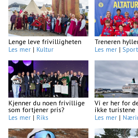
Lenge leve frivilligheten
Treneren hyller
Les mer
|
Kultur
Les mer
|
Spor
Kjenner du noen frivillige
Vi er her for d
som fortjener pris?
ikke turistene
Les mer
|
Riks
Les mer
|
Næri