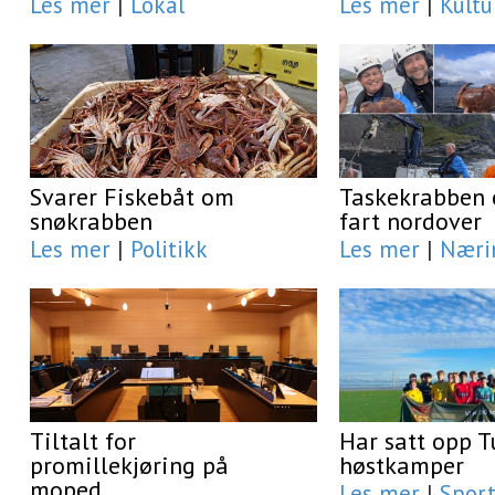
Les mer
|
Lokal
Les mer
|
Kultu
Svarer Fiskebåt om
Taskekrabben e
snøkrabben
fart nordover
Les mer
|
Politikk
Les mer
|
Næri
Tiltalt for
Har satt opp T
promillekjøring på
høstkamper
moped
Les mer
|
Spor