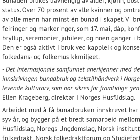
Bunaden brukes uavhengig av alder, kjønn, bost
status. Over 70 prosent av alle kvinner og omtr
av alle menn har minst én bunad i skapet. Vi b
feiringer og markeringer, som 17. mai, dåp, kon
bryllup, seremonier, jubileer, og noen ganger i b
Den er også aktivt i bruk ved kappleik og konse
folkedans- og folkemusikkmiljøet.
- Det internasjonale samfunnet anerkjenner med d
innskrivingen bunadbruk og tekstilhåndverk i Norge
levende kulturarv, som bør sikres for framtidige gen
Ellen Krageberg, direktør i Norges Husflidslag.
Arbeidet med å få bunadbruken innskrevet har 
syv år, og bygger på et bredt samarbeid mello
Husflidslag, Noregs Ungdomslag, Norsk institut
folkedrakt, Norsk folkedraktforum og Studiefor