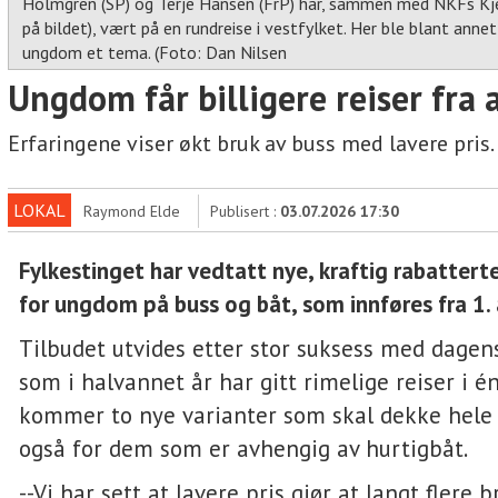
Holmgren (SP) og Terje Hansen (FrP) har, sammen med NKFs Kje
på bildet), vært på en rundreise i vestfylket. Her ble blant ann
ungdom et tema. (Foto: Dan Nilsen
Ungdom får billigere reiser fra 
Erfaringene viser økt bruk av buss med lavere pris.
LOKAL
Raymond Elde
Publisert :
03.07.2026 17:30
Fylkestinget har vedtatt nye, kraftig rabatter
for ungdom på buss og båt, som innføres fra 1.
Tilbudet utvides etter stor suksess med dagen
som i halvannet år har gitt rimelige reiser i é
kommer to nye varianter som skal dekke hele 
også for dem som er avhengig av hurtigbåt.
--Vi har sett at lavere pris gjør at langt flere 