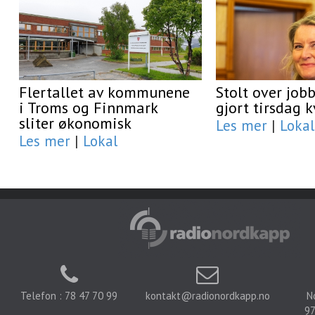
Flertallet av kommunene
Stolt over job
i Troms og Finnmark
gjort tirsdag 
sliter økonomisk
Les mer
|
Lokal
Les mer
|
Lokal
Telefon : 78 47 70 99
kontakt@radionordkapp.no
N
97