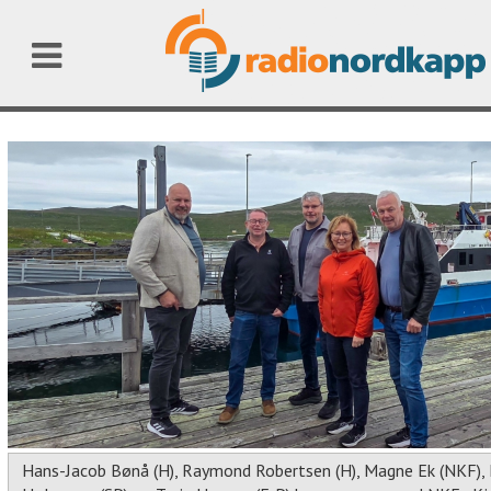
Hans-Jacob Bønå (H), Raymond Robertsen (H), Magne Ek (NKF), H