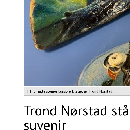
Håndmalte steiner, kunstverk laget av Trond Nørstad.
Trond Nørstad stå
suvenir