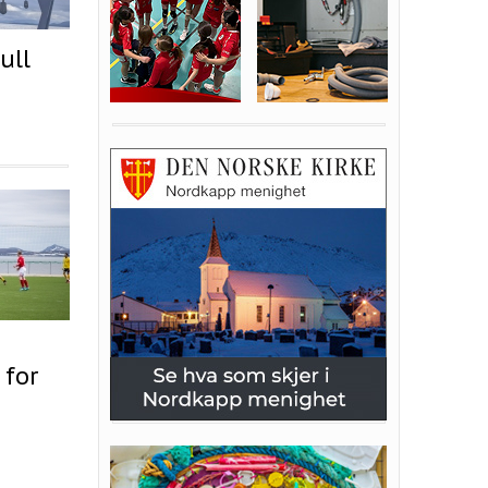
ull
 for