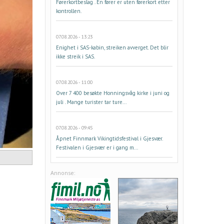
Førerkortbeslag . En fører er uten førerkort etter
kontrollen.
07.08.2026 - 13:23
Enighet i SAS-kabin, streiken avverget. Det blir
ikke streik i SAS.
07.08.2026 - 11:00
Over 7 400 besøkte Honningsvåg kirke i juni og
juli . Mange turister tar ture...
07.08.2026 - 09:45
Åpnet Finnmark Vikingtidsfestival i Gjesvær.
Festivalen i Gjesvær er i gang m...
Annonse: