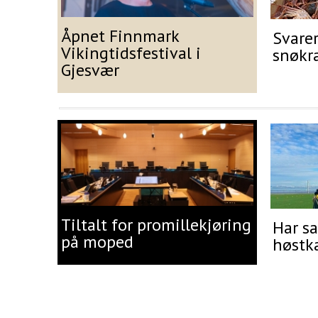
Åpnet Finnmark
Svare
Vikingtidsfestival i
snøkr
Gjesvær
Tiltalt for promillekjøring
Har sa
på moped
høstk