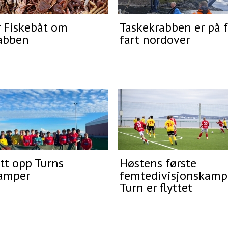
r Fiskebåt om
Taskekrabben er på f
abben
fart nordover
tt opp Turns
Høstens første
amper
femtedivisjonskamp
Turn er flyttet