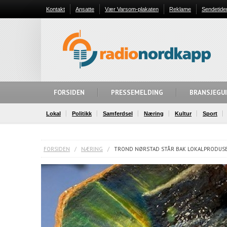
Kontakt
Ansatte
Vær Varsom-plakaten
Reklame
Sendetide
FORSIDEN
PRESSEMELDING
BRANSJEGU
Lokal
Politikk
Samferdsel
Næring
Kultur
Sport
FORSIDEN
/
NÆRING
/
TROND NØRSTAD STÅR BAK LOKALPRODUSE