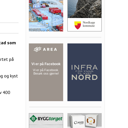
stad som
artet på
ng og kyst
av 400