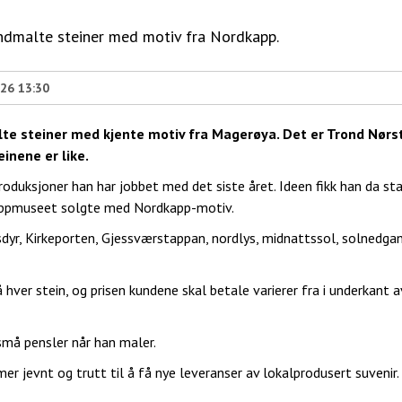
åndmalte steiner med motiv fra Nordkapp.
026 13:30
te steiner med kjente motiv fra Magerøya. Det er Trond Nør
einene er like.
roduksjoner han har jobbet med det siste året. Ideen fikk han da st
appmuseet solgte med Nordkapp-motiv.
sdyr, Kirkeporten, Gjessværstappan, nordlys, midnattssol, solnedga
å hver stein, og prisen kundene skal betale varierer fra i underkant 
små pensler når han maler.
 jevnt og trutt til å få nye leveranser av lokalprodusert suvenir.