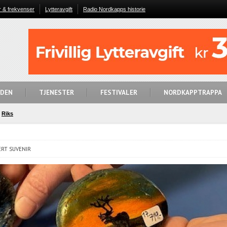
r & frekvenser
Lytteravgift
Radio Nordkapps historie
IDEN
TJENESTER
FESTIVALER
NORDKAPPTRAPPA
Riks
RT SUVENIR