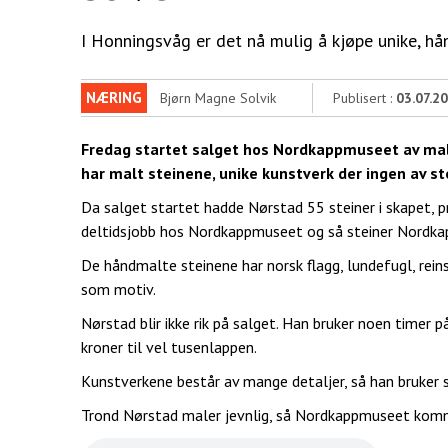
I Honningsvåg er det nå mulig å kjøpe unike, h
NÆRING
Bjørn Magne Solvik
Publisert :
03.07.2
Fredag startet salget hos Nordkappmuseet av mal
har malt steinene, unike kunstverk der ingen av st
Da salget startet hadde Nørstad 55 steiner i skapet, p
deltidsjobb hos Nordkappmuseet og så steiner Nordk
De håndmalte steinene har norsk flagg, lundefugl, rein
som motiv.
Nørstad blir ikke rik på salget. Han bruker noen timer p
kroner til vel tusenlappen.
Kunstverkene består av mange detaljer, så han bruker 
Trond Nørstad maler jevnlig, så Nordkappmuseet kommer