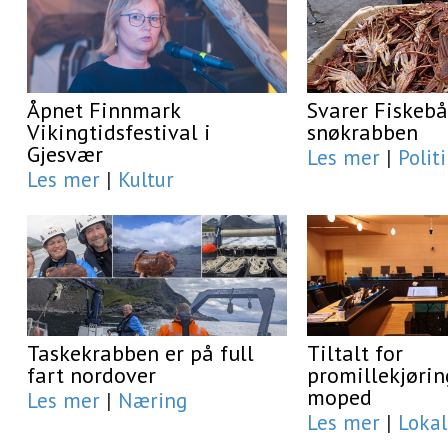
Åpnet Finnmark
Svarer Fiskeb
Vikingtidsfestival i
snøkrabben
Gjesvær
Les mer
|
Polit
Les mer
|
Kultur
Taskekrabben er på full
Tiltalt for
fart nordover
promillekjørin
moped
Les mer
|
Næring
Les mer
|
Lokal