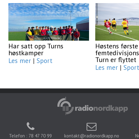
Har satt opp Turns
Høstens første
høstkamper
femtedivisjon
Turn er flyttet
Les mer
|
Sport
Les mer
|
Spor
Telefon : 78 47 70 99
kontakt@radionordkapp.no
N