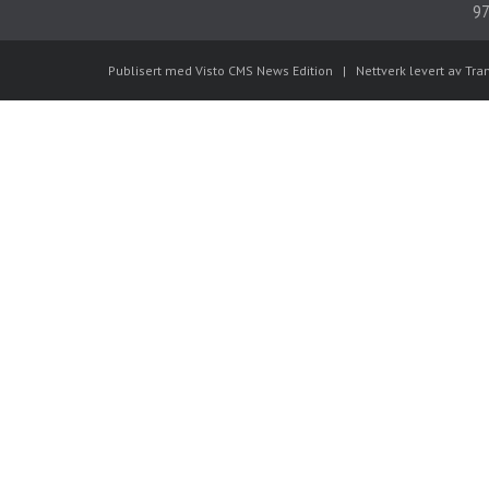
97
Publisert med Visto CMS News Edition
|
Nettverk levert av Tra