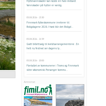
Hyttevannskader kan koste en halv milliard.
Vannskader på hytter er vanlig.
05.08.2026 - 23:30
Finnmark fylkeskommune inviterer til
Boligdagene 2026. I høst blir det Boligd...
05.08.2026 - 21:59
Godt billettsalg til kveldsarrangementene . En
helt ny festival ser dagens ly...
05.08.2026 - 20:00
Flertallet av kommunene i Troms og Finnmark
sliter økonomisk. Porsanger kommu...
Annonse: