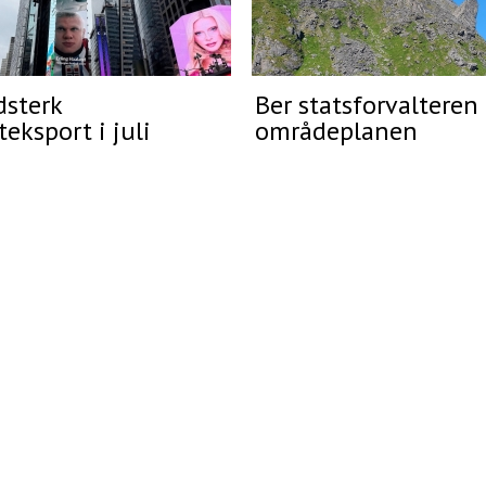
dsterk
Ber statsforvalteren
eksport i juli
områdeplanen