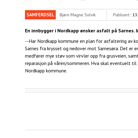
SAMFERDSEL
Bjørn Magne Solvik
Publisert :
13
En innbygger i Nordkapp ønsker asfalt på Sarnes.
--Har Nordkapp kommune en plan for asfaltering av ko
Sarnes fra krysset og nedover mot Sarnesøra. Det er e
medfører mye støv som virvler opp fra grusveien, samt 
reparasjon på våren/sommeren. Hva skal eventuelt til f
Nordkapp kommune.