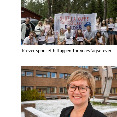
Krever sponset billappen for yrkesfagselever