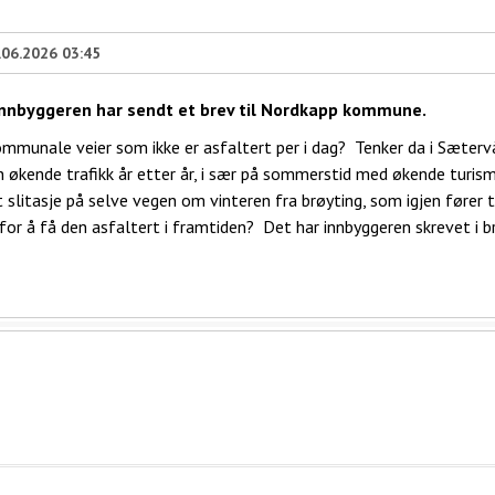
.06.2026 03:45
 Innbyggeren har sendt et brev til Nordkapp kommune.
mmunale veier som ikke er asfaltert per i dag? Tenker da i Sæter
n økende trafikk år etter år, i sær på sommerstid med økende turi
slitasje på selve vegen om vinteren fra brøyting, som igjen fører t
or å få den asfaltert i framtiden? Det har innbyggeren skrevet i br