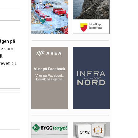
vågen på
sme som
il
evet til