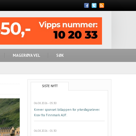
Feed
MAGERØYA VEL
SØK
SISTE NYTT
06.08.2026 - 05:30
Krever sponset billappen for yrkesfagselever.
Krav fra Finnmark AUF.
06.08.2026 - 01:30