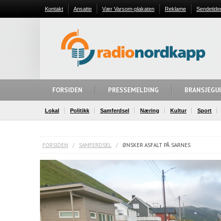
Kontakt
Ansatte
Vær Varsom-plakaten
Reklame
Sendetide
FORSIDEN
PRESSEMELDING
BRANSJEGU
Lokal
Politikk
Samferdsel
Næring
Kultur
Sport
FORSIDEN
/
SAMFERDSEL
/
ØNSKER ASFALT PÅ SARNES