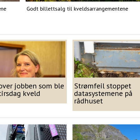
ene
Godt billettsalg til kveldsarrangementene
 over jobben som ble
Strømfeil stoppet
tirsdag kveld
datasystemene på
rådhuset