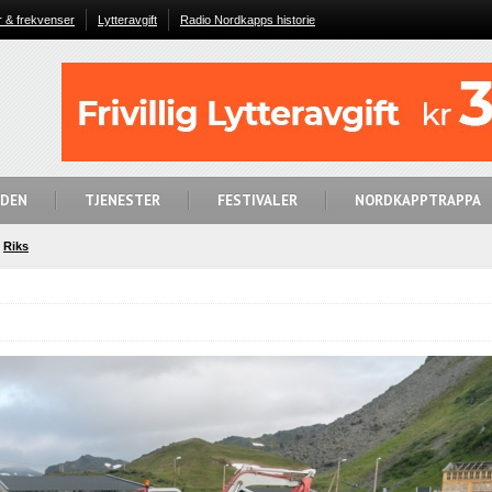
r & frekvenser
Lytteravgift
Radio Nordkapps historie
IDEN
TJENESTER
FESTIVALER
NORDKAPPTRAPPA
Riks