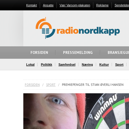
Kontakt
Ansatte
Vær Varsom-plakaten
Reklame
Sendetide
FORSIDEN
PRESSEMELDING
BRANSJEGU
Lokal
Politikk
Samferdsel
Næring
Kultur
Sport
FORSIDEN
/
SPORT
/
PREMIEPENGER TIL STIAN ØVERLI HANSEN