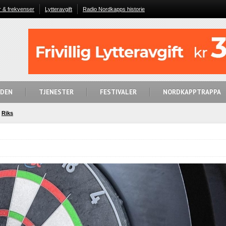
r & frekvenser
Lytteravgift
Radio Nordkapps historie
IDEN
TJENESTER
FESTIVALER
NORDKAPPTRAPPA
Riks