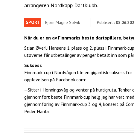
arrangøren Nordkapp Dartklubb.
SPORT
Bjørn Magne Solvik
Publisert :
08.06.20
Når du er en av Finnmarks beste dartspillere, bet
Stian Øverli Hansens 1. plass og 2. plass i Finnmark-cup
utøverne får utbetalinger av penger betalt inn som på
Suksess
Finnmark-cup i Nordvågen ble en gigantisk suksess fo
opplevelsen på Facebook.com:
--Sitter i Honningsvåg og venter på hurtigruta. Tenker
gjennomført beste Finnmark-cup helg jeg har vert med på
gjennomføring av Finnmark-cup 3 og 4, konsert på Corn
Peder Harila.