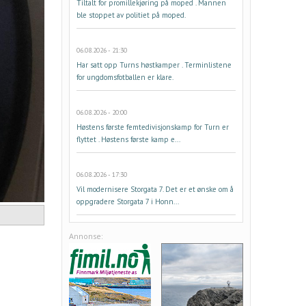
Tiltalt for promillekjøring på moped . Mannen
ble stoppet av politiet på moped.
06.08.2026 - 21:30
Har satt opp Turns høstkamper . Terminlistene
for ungdomsfotballen er klare.
06.08.2026 - 20:00
Høstens første femtedivisjonskamp for Turn er
flyttet . Høstens første kamp e...
06.08.2026 - 17:30
Vil modernisere Storgata 7. Det er et ønske om å
oppgradere Storgata 7 i Honn...
Annonse: