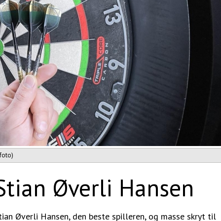
foto)
Stian Øverli Hansen
ian Øverli Hansen, den beste spilleren, og masse skryt til