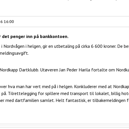
26 16:00
yr det penger inn på bankkontoen.
 i Nordvågen i helgen, gir en utbetaling på cirka 6 600 kroner. De b
meldingsavgift.
r Nordkapp Dartklubb. Utøveren Jan Peder Harila fortalte om Nordk
 over hva man har vert med på i helgen. Konkluderer med at Nordka
. Tilrettelegging for spillere med transport til lokalet, billig hot
er med dartfamilien samlet. Helt fantastisk, er tilbakemeldingen f