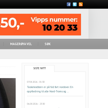
Feed
MAGERØYA VEL
SØK
SISTE NYTT
07.08.2026 - 01:30
Taskekrabben er på full fart nordover. En
oppfordring til alle Nord-Troms og ...
06.08.2026 - 23:30