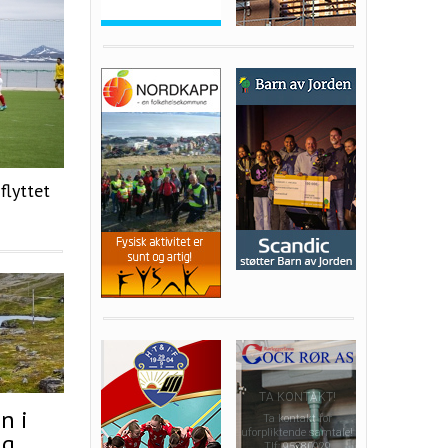
flyttet
n i
ng