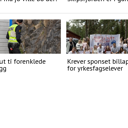
ut ti forenklede
Krever sponset bill
egg
for yrkesfagselever