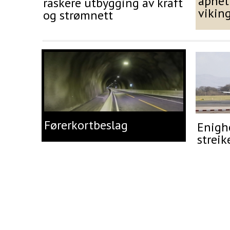
åpnet
raskere utbygging av kraft
vikin
og strømnett
Førerkortbeslag
Enighe
streik