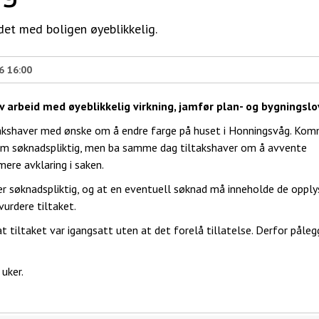
det med boligen øyeblikkelig.
6 16:00
arbeid med øyeblikkelig virkning, jamfør plan- og bygningsl
akshaver med ønske om å endre farge på huset i Honningsvåg. Ko
t som søknadspliktig, men ba samme dag tiltakshaver om å avvente
ere avklaring i saken.
 er søknadspliktig, og at en eventuell søknad må inneholde de oppl
urdere tiltaket.
tiltaket var igangsatt uten at det forelå tillatelse. Derfor påleg
 uker.