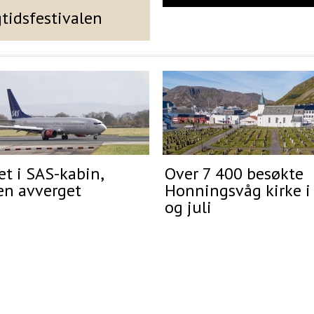
gtidsfestivalen
t i SAS-kabin,
Over 7 400 besøkte
en avverget
Honningsvåg kirke i
og juli