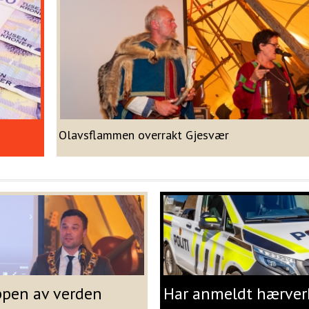
Olavsflammen overrakt Gjesvær
ppen av verden
Har anmeldt hærver