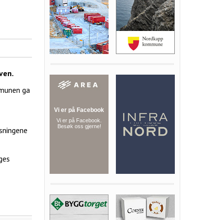
oven.
mmunen ga
ysningene
ges