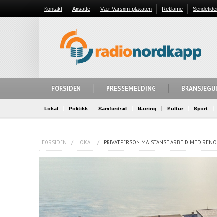
Kontakt
Ansatte
Vær Varsom-plakaten
Reklame
Sendetide
FORSIDEN
PRESSEMELDING
BRANSJEGU
Lokal
Politikk
Samferdsel
Næring
Kultur
Sport
FORSIDEN
/
LOKAL
/
PRIVATPERSON MÅ STANSE ARBEID MED RENO