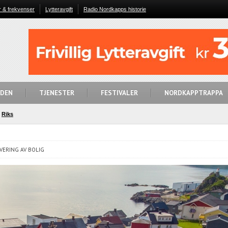
r & frekvenser
Lytteravgift
Radio Nordkapps historie
IDEN
TJENESTER
FESTIVALER
NORDKAPPTRAPPA
Riks
VERING AV BOLIG