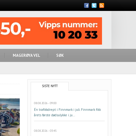
Feed
MAGERØYA VEL
SØK
SISTE NYTT
08.08.2026 - 09:00
Én trafikkdrept i Finnmark i juli. Finnmark fikk
årets første dødsulykke i ju...
08.08.2026 - 03:45