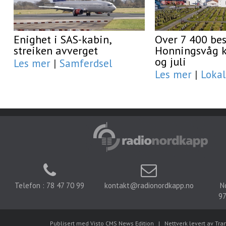
Enighet i SAS-kabin,
Over 7 400 be
streiken avverget
Honningsvåg ki
og juli
Les mer
|
Samferdsel
Les mer
|
Lokal
Telefon : 78 47 70 99
kontakt@radionordkapp.no
N
97
Publisert med Visto CMS News Edition
|
Nettverk levert av Tra