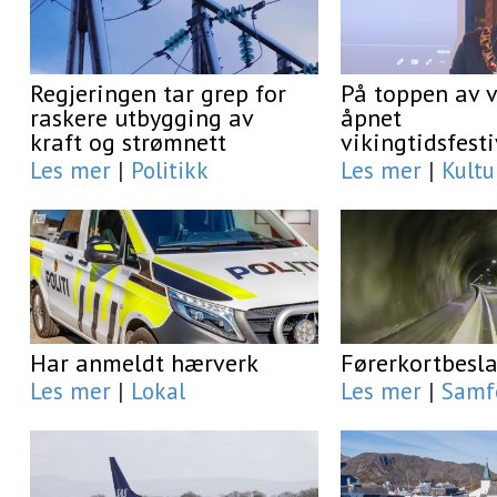
Regjeringen tar grep for
På toppen av 
raskere utbygging av
åpnet
kraft og strømnett
vikingtidsfest
Les mer
|
Politikk
Les mer
|
Kultu
Har anmeldt hærverk
Førerkortbesl
Les mer
|
Lokal
Les mer
|
Samf