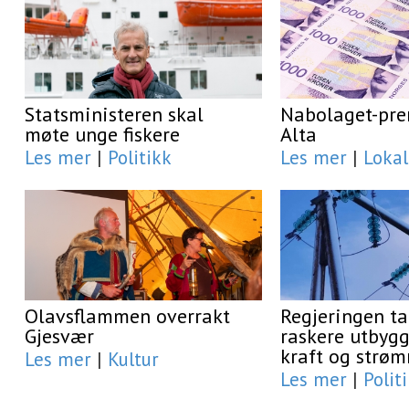
Statsministeren skal
Nabolaget-prem
møte unge fiskere
Alta
Les mer
|
Politikk
Les mer
|
Lokal
Olavsflammen overrakt
Regjeringen ta
Gjesvær
raskere utbygg
kraft og strøm
Les mer
|
Kultur
Les mer
|
Polit