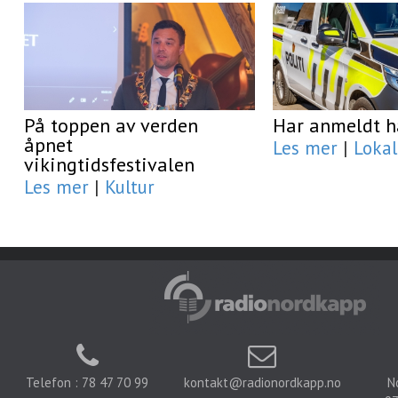
På toppen av verden
Har anmeldt h
åpnet
Les mer
|
Lokal
vikingtidsfestivalen
Les mer
|
Kultur
Telefon : 78 47 70 99
kontakt@radionordkapp.no
N