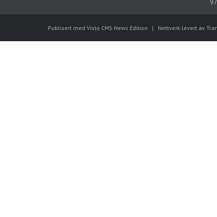
97
Publisert med Visto CMS News Edition
|
Nettverk levert av Tra