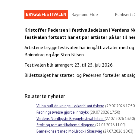
BRYGGEFESTIVALEN
Raymond Elde
Publisert :
Kristoffer Pedersen i festivalledelsen i Verdens No
festivalen fortsatt har et par artister på lur til ne
Artistene bryggefestivalen har inngått avtaler med og of
Boinndrag og Åge Sten Nilsen.
Festivalen blir arrangert 23. til 25. juli 2026.
Billettsalget har startet, og Pedersen forteller at s
Relaterte nyheter
Vil ha null drukningsulykker blant fiskere
(29.07.2026 17:30
Redningsøvelse gjorde inntrykk
(28.07.2026 17:30)
Verdens Nordligste Bryggefestival hilser
(27.07.2026 13:30)
Stolt og rørt av tilbakemeldingene
(27.07.2026 11:00)
Barnekonsert med Moillrock i Skarsvåg
(27.07.2026 10:03)