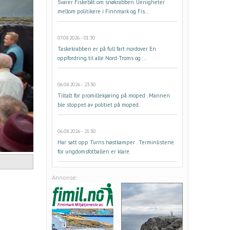
Svarer Fiskebåt om snøkrabben. Uenigheter
mellom politikere i Finnmark og Fis...
07.08.2026 - 01:30
Taskekrabben er på full fart nordover. En
oppfordring til alle Nord-Troms og ...
06.08.2026 - 23:30
Tiltalt for promillekjøring på moped . Mannen
ble stoppet av politiet på moped.
06.08.2026 - 21:30
Har satt opp Turns høstkamper . Terminlistene
for ungdomsfotballen er klare.
Annonse: