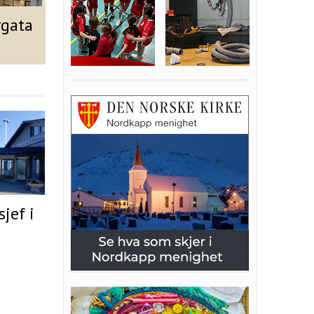
rgata
jef i