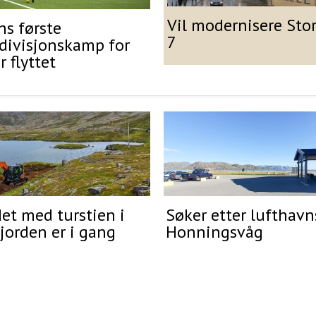
Vil modernisere Sto
ns første
7
divisjonskamp for
r flyttet
et med turstien i
Søker etter lufthavns
jorden er i gang
Honningsvåg