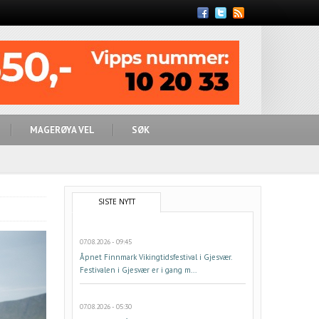
Feed
MAGERØYA VEL
SØK
SISTE NYTT
07.08.2026 - 09:45
Åpnet Finnmark Vikingtidsfestival i Gjesvær.
Festivalen i Gjesvær er i gang m...
07.08.2026 - 05:30