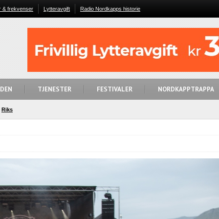
r & frekvenser
Lytteravgift
Radio Nordkapps historie
IDEN
TJENESTER
FESTIVALER
NORDKAPPTRAPPA
Riks