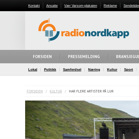
Kontakt
Ansatte
Vær Varsom-plakaten
Reklame
Sendetide
FORSIDEN
PRESSEMELDING
BRANSJEGU
Lokal
Politikk
Samferdsel
Næring
Kultur
Sport
FORSIDEN
/
KULTUR
/
HAR FLERE ARTISTER PÅ LUR