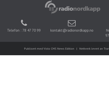
Telefon : 78 47 70 99
kontakt@radionordkapp.no
N
97
Publisert med Visto CMS News Edition
|
Nettverk levert av Tra