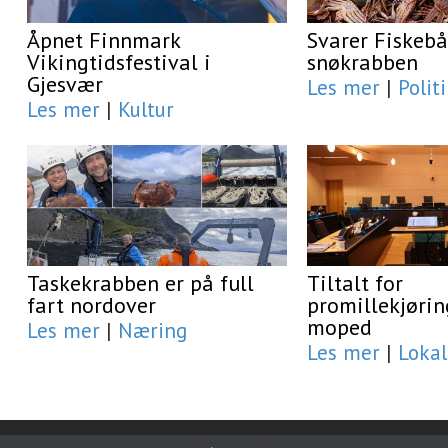
Åpnet Finnmark
Svarer Fiskeb
Vikingtidsfestival i
snøkrabben
Gjesvær
Les mer
|
Polit
Les mer
|
Kultur
Taskekrabben er på full
Tiltalt for
fart nordover
promillekjørin
moped
Les mer
|
Næring
Les mer
|
Lokal