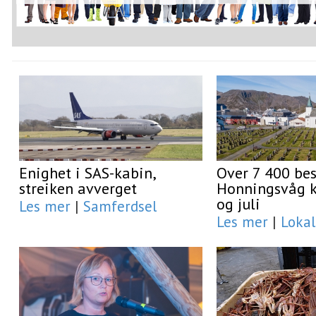
Enighet i SAS-kabin,
Over 7 400 be
streiken avverget
Honningsvåg ki
og juli
Les mer
|
Samferdsel
Les mer
|
Lokal