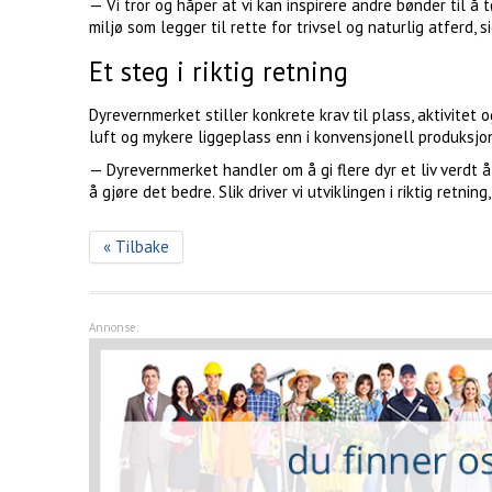
— Vi tror og håper at vi kan inspirere andre bønder til å t
miljø som legger til rette for trivsel og naturlig atferd, 
Et steg i riktig retning
Dyrevernmerket stiller konkrete krav til plass, aktivitet
luft og mykere liggeplass enn i konvensjonell produksjo
— Dyrevernmerket handler om å gi flere dyr et liv verdt 
å gjøre det bedre. Slik driver vi utviklingen i riktig retning,
« Tilbake
Annonse: