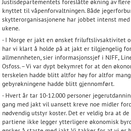
Justisdepartementets foreslåtte økning av flere
knyttet til våpenforvaltningen. Både jegerforb
skytterorganisasjonene har jobbet intenst med 
ukene.
- I Norge er jakt en ønsket friluftslivsaktivitet 
har vi klart å holde på at jakt er tilgjengelig fo
allmennheten, sier informasjonssjef i NJFF, Lin
Osfoss. – Vi var dypt bekymret for at den økon
terskelen hadde blitt altfor høy for altfor man
gebyrøkningene hadde blitt gjennomført.
- Hvert år tar 10-12.000 personer jegerutdanni
gang med jakt vil uansett kreve noe midler ford
nødvendig utstyr koster. Det er veldig bra at d
partiene ikke legger ytterligere økonomisk by
ønsker å starte med jakt. Vi takker for at vi er bli