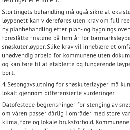
løsninger er etablert.
Stortingets behandling må også sikre at eksist
løypenett kan videreføres uten krav om full ree
ny planbehandling etter plan- og bygningslove
foreslåtte fristene på fem år for barmarksløyper
snøskuterløyper. Slike krav vil innebære et om
unødvendig arbeid for kommunene uten dokume
og kan føre til at etablerte og fungerende løype
bort.
4. Sesongavslutning for snøskuterløyper må kun
lokalt gjennom differensierte vurderinger
Datofestede begrensninger for stenging av snø
om våren passer dårlig i områder med store var
klima, føre og lokale bruksforhold. Kommunen