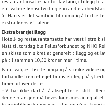
restaurantansatte har for lav lønn, i tillegg til 
en svakere lønnsutvikling enn andre arbeidstak
år. Han sier det samtidig blir umulig å fortsett
ekstra lønnsløft alene.
Ekstra bransjetillegg
Hotell- og restaurantansatte har vært i streik si
Natt til torsdag ble Fellesforbundet og NHO Re
en skisse som sikret et generelt tillegg og et la
på til sammen 10,50 kroner mer i time.
Parat valgte i første omgang å streike videre og
forhandle frem et eget bransjetillegg på ytterli
timen utover dette.
– Vi har ikke klart å få aksept for et slikt tille
denne bransjen må heves lønnsmessig og at et 
bransjetillegg kunne vært starten på et langsikti