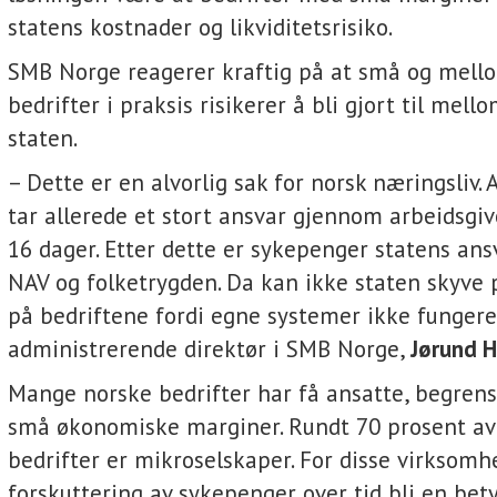
statens kostnader og likviditetsrisiko.
SMB Norge reagerer kraftig på at små og mell
bedrifter i praksis risikerer å bli gjort til mell
staten.
– Dette er en alvorlig sak for norsk næringsliv.
tar allerede et stort ansvar gjennom arbeidsgi
16 dager. Etter dette er sykepenger statens an
NAV og folketrygden. Da kan ikke staten skyve
på bedriftene fordi egne systemer ikke fungerer
administrerende direktør i SMB Norge,
Jørund 
Mange norske bedrifter har få ansatte, begrense
små økonomiske marginer. Rundt 70 prosent av
bedrifter er mikroselskaper. For disse virksom
forskuttering av sykepenger over tid bli en bet