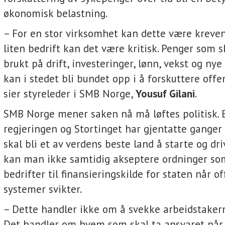
økonomisk belastning.
– For en stor virksomhet kan dette være kreven
liten bedrift kan det være kritisk. Penger som s
brukt på drift, investeringer, lønn, vekst og nye
kan i stedet bli bundet opp i å forskuttere offen
sier styreleder i SMB Norge,
Yousuf Gilani
.
SMB Norge mener saken nå må løftes politisk. 
regjeringen og Stortinget har gjentatte ganger
skal bli et av verdens beste land å starte og driv
kan man ikke samtidig akseptere ordninger so
bedrifter til finansieringskilde for staten når of
systemer svikter.
– Dette handler ikke om å svekke arbeidstakern
Det handler om hvem som skal ta ansvaret når 