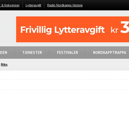
r & frekvenser
Lytteravgift
Radio Nordkapps historie
IDEN
TJENESTER
FESTIVALER
NORDKAPPTRAPPA
Riks