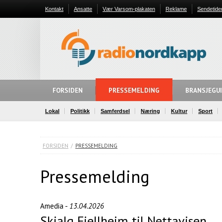
Kontakt
Ansatte
Vær Varsom-plakaten
Reklame
Sendetide
FORSIDEN
PRESSEMELDING
BRANSJEGU
Lokal
Politikk
Samferdsel
Næring
Kultur
Sport
FORSIDEN
/
PRESSEMELDING
Pressemelding
Amedia -
13.04.2026
Skjalg Fjellheim til Nettavisen