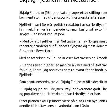
Skjalg Fjellheim (58) er ansatt i nyopprettet stilling s
kommentator med utgangspunkt i nordnorske interesser.
Fjellheim var i flere år politisk redaktør i avisa Nordlys 
Finnmark. Han var i en periode kommunikasjonsdirektør i
Trygve Slagsvold Vedum (Sp).
– Med Skjalg Fjellheim får Nettavisen en av Norges mes
redaktør, etablerer vi nå landets tyngste og mest kompro
Alexandra Beverfjord.
Med ansettelsen av Fjellheim viser Nettavisen og Amedia
– Denne reisen gleder jeg meg til å være med på. Nettavi
folkelig, liberal, og oppleves som relevant for et bredt t
Fjellheim.
Som samfunnsredaktør vil Skjalg Fjellheim bli sidestilt m
– Skjalg og jeg er ulike, men utfyller hverandre godt. H
og populære spaltister da han var i Nordlys, sier han.
Etter planen skal Fjellheim være på plass i sin nye jobb a
pendle til Nettavisens hovedredaksjon i Oslo.