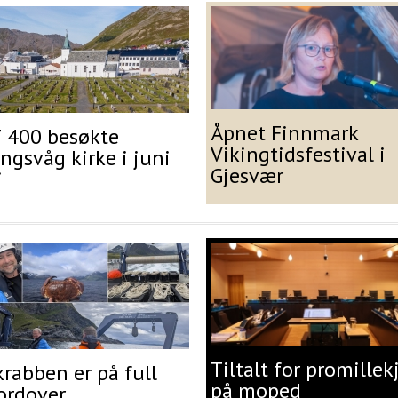
Åpnet Finnmark
7 400 besøkte
Vikingtidsfestival i
gsvåg kirke i juni
Gjesvær
i
Tiltalt for promillek
rabben er på full
på moped
ordover