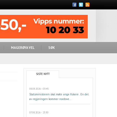
Feed
MAGERØYA VEL
SØK
SISTE NYTT
08.08.2026 - 03:45
Statsministeren skal møte unge fiskere . En del
av regjeringen kommer nordove...
07.08.2026 - 23:30