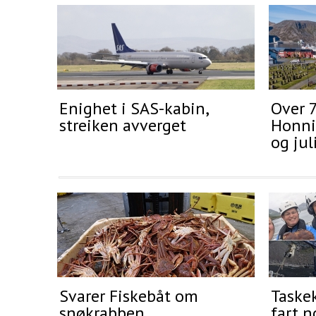
Enighet i SAS-kabin,
Over 
streiken avverget
Honnin
og jul
Svarer Fiskebåt om
Taskek
snøkrabben
fart n