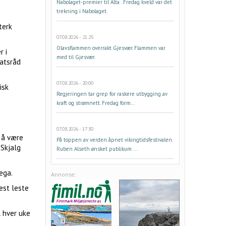
Nabolaget-premier til Alta . Fredag kveld var det
trekning i Nabolaget.
terk
07.08.2026 - 21:25
Olavsflammen overrakt Gjesvær. Flammen var
r i
med til Gjesvær.
tatsråd
07.08.2026 - 20:00
isk
Regjeringen tar grep for raskere utbygging av
kraft og strømnett. Fredag form...
07.08.2026 - 17:30
r å være
På toppen av verden åpnet vikingtidsfestivalen.
 Skjalg
Ruben Alseth ønsket publikum ...
ega.
Annonse:
est leste
l hver uke