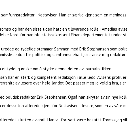
om samfunnsredaktør i Nettavisen. Han er særlig kjent som en meningss
i Tromsø og har den siste tiden hatt en tilsvarende rolle i Amedias avise
 Helse Nord, før han ble statssekretær i Finansdepartementet under s
t uredde og tydelige stemmer. Sammen med Erik Stephansen som polit
missløse duo for politikk og samfunnsdebatt, sier ansvarlig redaktør
 et tydelig ønske om å styrke denne delen av journalistikken.
sen har en sterk og kompetent redaksjon i alle ledd. Avisens profil e
verrsnitt av lesere over hele landet. Det passer meg jo veldig bra, sier
ed politisk redaktør Erik Stephansen. Også han skryter av sin nye koll
an er dessuten allerede kjent for Nettavisens lesere, som en av våre m
llerede i slutten av april. Han vil fortsatt være bosatt i Tromsø, og vi