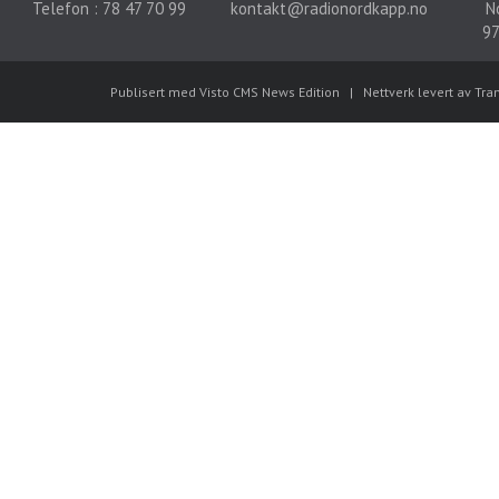
Telefon : 78 47 70 99
kontakt@radionordkapp.no
N
97
Publisert med Visto CMS News Edition
|
Nettverk levert av Tra