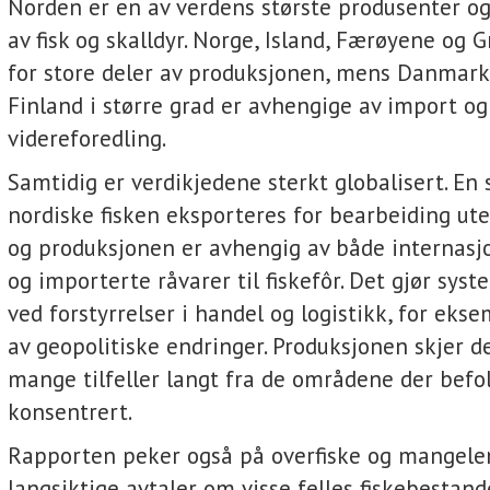
Norden er en av verdens største produsenter o
av fisk og skalldyr. Norge, Island, Færøyene og 
for store deler av produksjonen, mens Danmark
Finland i større grad er avhengige av import og
videreforedling.
Samtidig er verdikjedene sterkt globalisert. En 
nordiske fisken eksporteres for bearbeiding ute
og produksjonen er avhengig av både internasj
og importerte råvarer til fiskefôr. Det gjør sys
ved forstyrrelser i handel og logistikk, for eks
av geopolitiske endringer. Produksjonen skjer d
mange tilfeller langt fra de områdene der befo
konsentrert.
Rapporten peker også på overfiske og mangele
langsiktige avtaler om visse felles fiskebestan