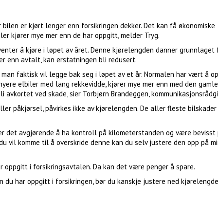
r bilen er kjørt lenger enn forsikringen dekker. Det kan få økonomiske
ler kjører mye mer enn de har oppgitt, melder Tryg.
venter å kjøre i løpet av året. Denne kjørelengden danner grunnlaget 
r enn avtalt, kan erstatningen bli redusert.
man faktisk vil legge bak seg i løpet av et år. Normalen har vært å o
nyere elbiler med lang rekkevidde, kjører mye mer enn med den gamle 
li avkortet ved skade, sier Torbjørn Brandeggen, kommunikasjonsrådgiv
er påkjørsel, påvirkes ikke av kjørelengden. De aller fleste bilskader
or er det avgjørende å ha kontroll på kilometerstanden og være bevisst
 du vil komme til å overskride denne kan du selv justere den opp på mi
r oppgitt i forsikringsavtalen. Da kan det være penger å spare.
n du har oppgitt i forsikringen, bør du kanskje justere ned kjørelengd