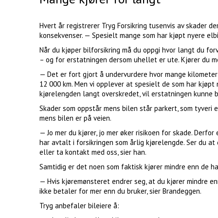
Hvert år registrerer Tryg Forsikring tusenvis av skader de
konsekvenser. — Spesielt mange som har kjøpt nyere elbi
Når du kjøper bilforsikring må du oppgi hvor langt du for
– og for erstatningen dersom uhellet er ute. Kjører du me
— Det er fort gjort å undervurdere hvor mange kilometer 
12 000 km. Men vi opplever at spesielt de som har kjøpt 
kjørelengden langt overskredet, vil erstatningen kunne b
Skader som oppstår mens bilen står parkert, som tyveri ell
mens bilen er på veien.
— Jo mer du kjører, jo mer øker risikoen for skade. Derf
har avtalt i forsikringen som årlig kjørelengde. Ser du at
eller ta kontakt med oss, sier han.
Samtidig er det noen som faktisk kjører mindre enn de ha
— Hvis kjøremønsteret endrer seg, at du kjører mindre en
ikke betaler for mer enn du bruker, sier Brandeggen.
Tryg anbefaler bileiere å: