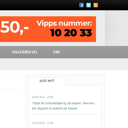
Feed
MAGERØYA VEL
SØK
SISTE NYTT
06.08.2026 - 23:30
Tiltalt for promillekjøring på moped . Mannen
ble stoppet av politiet på moped.
06.08.2026 - 21:30