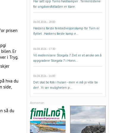
Har satt opp Turns høstkamper . Terminlistene
for ungdomsfotballen er klare.
06.08.2026 - 20:00
Høstens første femtedivisjonskamp for Turn er
for prisen
flyttet . Høstens første kamp e...
ppgi
06.08.2026 - 17:30
bilen. Er
Vil modernisere Storgata 7. Det er et ønske om å
er i Tryg.
oppgradere Storgata 7 i Honn...
 skjer
06.08.2026 - 16:00
 på hva du
Det skal bo folk i husan - men vi må jo ville bo
n side,
der! . Vi ser muligheten p...
Annonse:
en så du