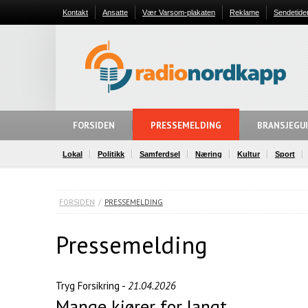
Kontakt
Ansatte
Vær Varsom-plakaten
Reklame
Sendetide
FORSIDEN
PRESSEMELDING
BRANSJEGU
Lokal
Politikk
Samferdsel
Næring
Kultur
Sport
FORSIDEN
/
PRESSEMELDING
Pressemelding
Tryg Forsikring -
21.04.2026
Mange kjører for langt