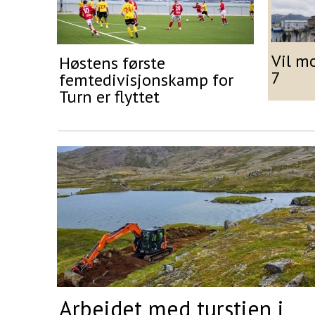
Vil m
Høstens første
7
femtedivisjonskamp for
Turn er flyttet
Arbeidet med turstien i