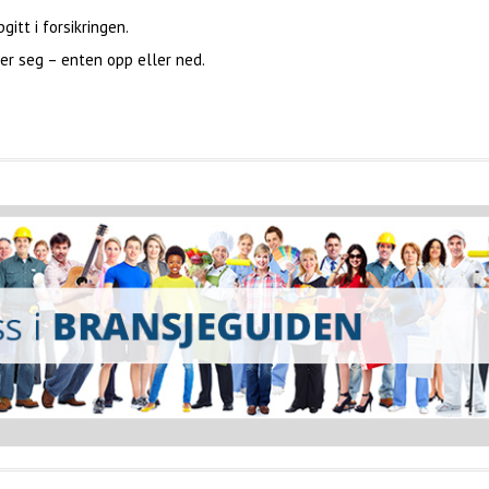
tt i forsikringen.
er seg – enten opp eller ned.