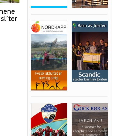
unene
sliter