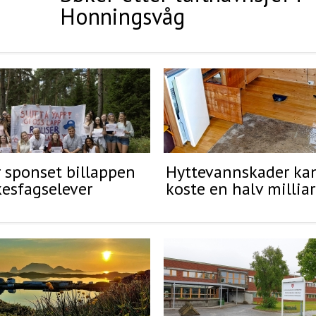
Honningsvåg
 sponset billappen
Hyttevannskader ka
kesfagselever
koste en halv millia