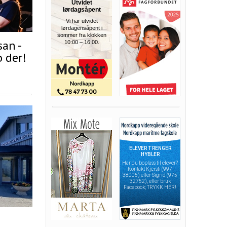
san -
o der!