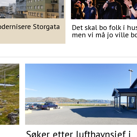
odernisere Storgata
Det skal bo folk i hu
men vi må jo ville b
Søker etter lufthavnsjef i