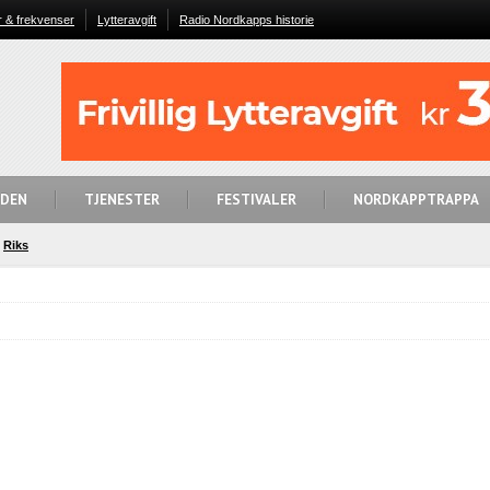
r & frekvenser
Lytteravgift
Radio Nordkapps historie
IDEN
TJENESTER
FESTIVALER
NORDKAPPTRAPPA
Riks