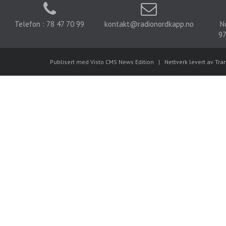
Telefon : 78 47 70 99
kontakt@radionordkapp.no
N
97
Publisert med Visto CMS News Edition
|
Nettverk levert av Tra