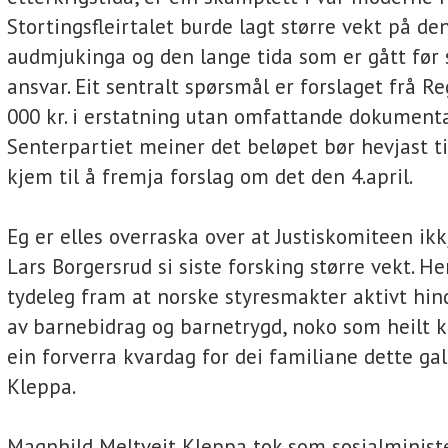
Stortingsfleirtalet burde lagt større vekt på de
audmjukinga og den lange tida som er gått før
ansvar. Eit sentralt spørsmål er forslaget frå R
000 kr. i erstatning utan omfattande dokumenta
Senterpartiet meiner det beløpet bør hevjast ti
kjem til å fremja forslag om det den 4.april.
Eg er elles overraska over at Justiskomiteen ikkj
Lars Borgersrud si siste forsking større vekt. H
tydeleg fram at norske styresmakter aktivt hin
av barnebidrag og barnetrygd, noko som heilt 
ein forverra kvardag for dei familiane dette gal
Kleppa.
Magnhild Meltveit Kleppa tok som sosialminister 