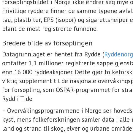
forsøplingsbildet i Norge ikke endrer seg mye ov
Frivillige ryddere finner de samme typene avfall
tau, plastbiter, EPS (isopor) og sigarettsneiper e
blant de mest registrerte funnene.
Bredere bilde av forsøplingen
Datagrunnlaget er hentet fra Rydde (
Ryddenorg
omfatter 1,1 millioner registrerte søppelgjens
enn 16 000 ryddeaksjoner. Dette gjør folkeforsk
viktig supplement til de nasjonale overvåkin
for forsøpling, som OSPAR-programmet for str
Rydd i Tide.
– Overvåkingsprogrammene i Norge ser hovedsa
kyst, mens folkeforskningen samler data i alle m
land og strand til skog, elver og urbane områder