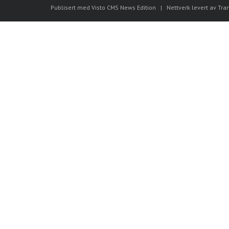
Publisert med Visto CMS News Edition
|
Nettverk levert av Tra