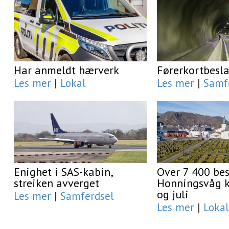
Har anmeldt hærverk
Førerkortbesl
Les mer
|
Lokal
Les mer
|
Samf
Enighet i SAS-kabin,
Over 7 400 be
streiken avverget
Honningsvåg ki
og juli
Les mer
|
Samferdsel
Les mer
|
Lokal