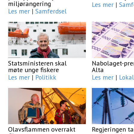
miljørangering
Les mer
|
Samf
Les mer
|
Samferdsel
Statsministeren skal
Nabolaget-prem
møte unge fiskere
Alta
Les mer
|
Politikk
Les mer
|
Lokal
Olavsflammen overrakt
Regjeringen ta