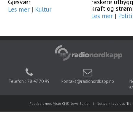
Gjesvær
raskere utbygg
kraft og strøm
Les mer
|
Kultur
Les mer
|
Polit
Telefon : 78 47 70 99
kontakt@radionordkapp.no
N
97
Publisert med Visto CMS News Edition
|
Nettverk levert av Tra