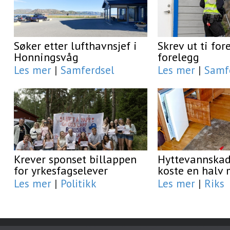
Søker etter lufthavnsjef i
Skrev ut ti fo
Honningsvåg
forelegg
Les mer
|
Samferdsel
Les mer
|
Samf
Krever sponset billappen
Hyttevannskad
for yrkesfagselever
koste en halv 
Les mer
|
Politikk
Les mer
|
Riks